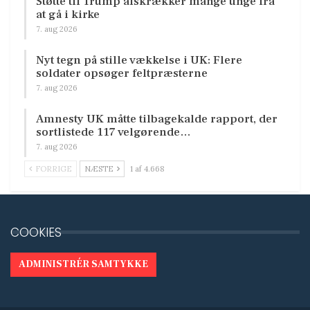
Støtte til Trump afskrækker mange unge fra
at gå i kirke
7. aug 2026
Nyt tegn på stille vækkelse i UK: Flere
soldater opsøger feltpræsterne
7. aug 2026
Amnesty UK måtte tilbagekalde rapport, der
sortlistede 117 velgørende…
7. aug 2026
FORRIGE
NÆSTE
1 af 4.668
COOKIES
ADMINISTRÉR SAMTYKKE