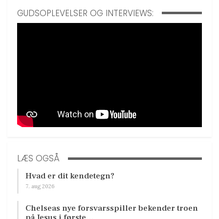
GUDSOPLEVELSER OG INTERVIEWS:
LÆS OGSÅ
Hvad er dit kendetegn?
7. aug 2026
Chelseas nye forsvarsspiller bekender troen
på Jesus i første…