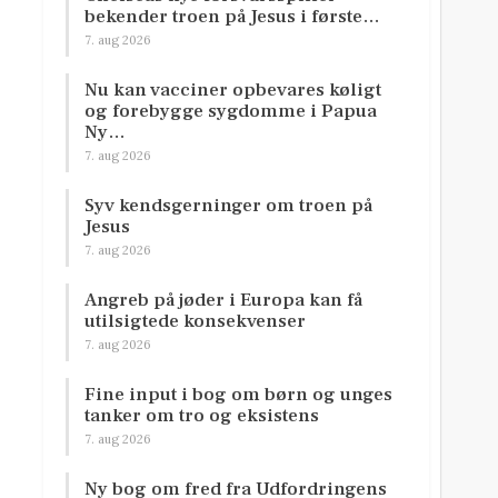
bekender troen på Jesus i første…
7. aug 2026
Nu kan vacciner opbevares køligt
og forebygge sygdomme i Papua
Ny…
7. aug 2026
Syv kendsgerninger om troen på
Jesus
7. aug 2026
Angreb på jøder i Europa kan få
utilsigtede konsekvenser
7. aug 2026
Fine input i bog om børn og unges
tanker om tro og eksistens
7. aug 2026
Ny bog om fred fra Udfordringens