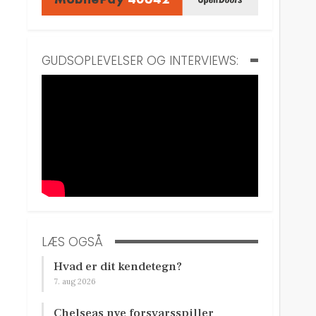
GUDSOPLEVELSER OG INTERVIEWS:
LÆS OGSÅ
Hvad er dit kendetegn?
7. aug 2026
Chelseas nye forsvarsspiller