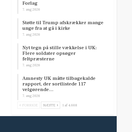
Forlag
7. aug 2026
Støtte til Trump afskrækker mange
unge fra at gå i kirke
7. aug 2026
Nyt tegn på stille vækkelse i UK:
Flere soldater opsøger
feltpræsterne
7. aug 2026
Amnesty UK måtte tilbagekalde
rapport, der sortlistede 117
velgørende…
7. aug 2026
FORRIGE
NÆSTE
1 af 4.668