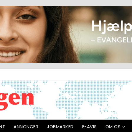
NT
ANNONCER
JOBMARKED
E-AVIS
OM OS