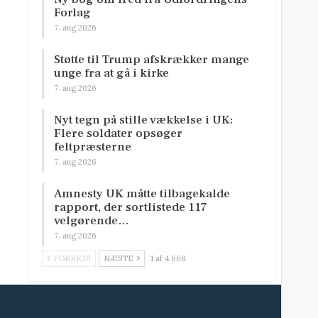
Forlag
7. aug 2026
Støtte til Trump afskrækker mange
unge fra at gå i kirke
7. aug 2026
Nyt tegn på stille vækkelse i UK:
Flere soldater opsøger
feltpræsterne
7. aug 2026
Amnesty UK måtte tilbagekalde
rapport, der sortlistede 117
velgørende…
7. aug 2026
FORRIGE
NÆSTE
1 af 4.668