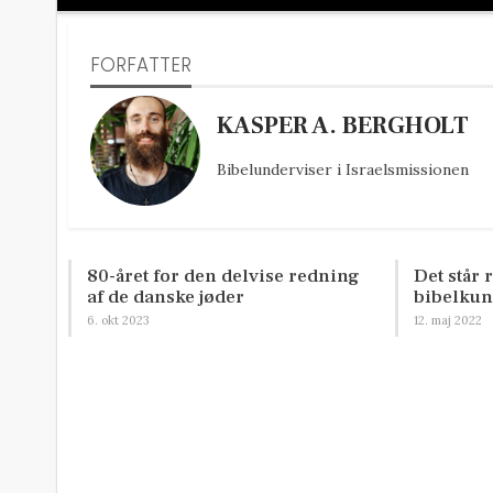
FORFATTER
KASPER A. BERGHOLT
Bibelunderviser i Israelsmissionen
80-året for den delvise redning
Det står 
af de danske jøder
bibelku
6. okt 2023
12. maj 2022