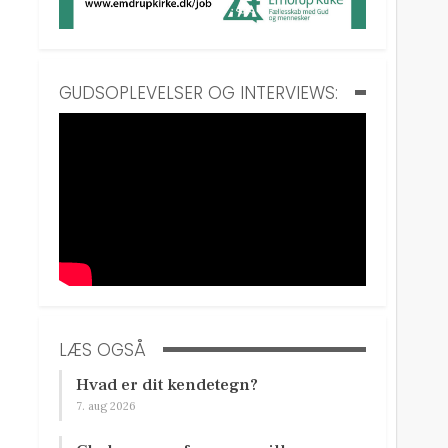
GUDSOPLEVELSER OG INTERVIEWS:
LÆS OGSÅ
Hvad er dit kendetegn?
7. aug 2026