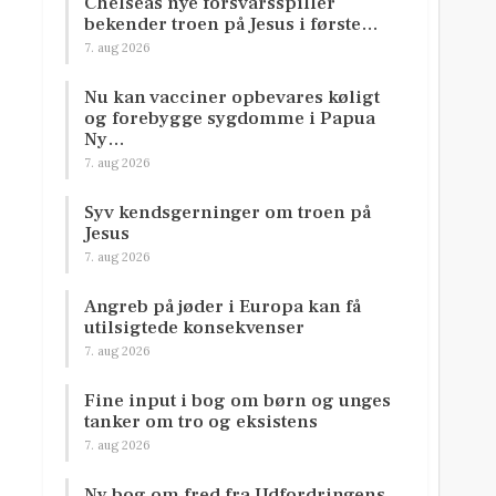
Chelseas nye forsvarsspiller
bekender troen på Jesus i første…
7. aug 2026
Nu kan vacciner opbevares køligt
og forebygge sygdomme i Papua
Ny…
7. aug 2026
Syv kendsgerninger om troen på
Jesus
7. aug 2026
Angreb på jøder i Europa kan få
utilsigtede konsekvenser
7. aug 2026
Fine input i bog om børn og unges
tanker om tro og eksistens
7. aug 2026
Ny bog om fred fra Udfordringens