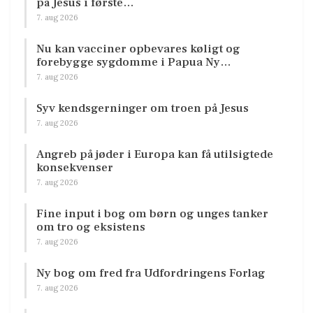
på Jesus i første…
7. aug 2026
Nu kan vacciner opbevares køligt og
forebygge sygdomme i Papua Ny…
7. aug 2026
Syv kendsgerninger om troen på Jesus
7. aug 2026
Angreb på jøder i Europa kan få utilsigtede
konsekvenser
7. aug 2026
Fine input i bog om børn og unges tanker
om tro og eksistens
7. aug 2026
Ny bog om fred fra Udfordringens Forlag
7. aug 2026