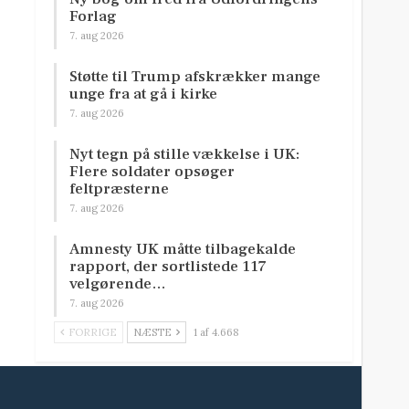
Forlag
7. aug 2026
Støtte til Trump afskrækker mange
unge fra at gå i kirke
7. aug 2026
Nyt tegn på stille vækkelse i UK:
Flere soldater opsøger
feltpræsterne
7. aug 2026
Amnesty UK måtte tilbagekalde
rapport, der sortlistede 117
velgørende…
7. aug 2026
FORRIGE
NÆSTE
1 af 4.668