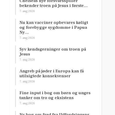
Chelseas nye forsvarsspiller
bekender troen på Jesus i første…
7. aug 2026
Nu kan vacciner opbevares køligt
og forebygge sygdomme i Papua
Ny…
7. aug 2026
Syv kendsgerninger om troen på
Jesus
7. aug 2026
Angreb på jøder i Europa kan få
utilsigtede konsekvenser
7. aug 2026
Fine input i bog om børn og unges
tanker om tro og eksistens
7. aug 2026
Ny bog om fred fra Udfordringens