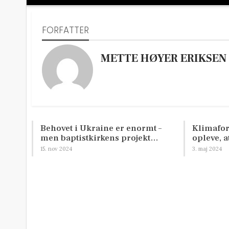
FORFATTER
METTE HØYER ERIKSEN
Behovet i Ukraine er enormt –
Klimafor
men baptistkirkens projekt…
opleve, a
15. nov 2024
3. maj 2024