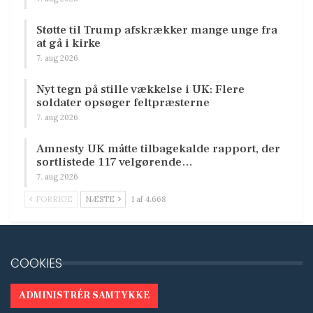
Støtte til Trump afskrækker mange unge fra
at gå i kirke
7. aug 2026
Nyt tegn på stille vækkelse i UK: Flere
soldater opsøger feltpræsterne
7. aug 2026
Amnesty UK måtte tilbagekalde rapport, der
sortlistede 117 velgørende…
7. aug 2026
FORRIGE
NÆSTE
1 af 4.668
COOKIES
ADMINISTRÉR SAMTYKKE