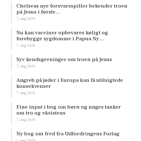
Chelseas nye forsvarsspiller bekender troen
på Jesus i første…
7. aug 2026
Nu kan vacciner opbevares køligt og
forebygge sygdomme i Papua Ny…
7. aug 2026
Syv kendsgerninger om troen på Jesus
7. aug 2026
Angreb på jøder i Europa kan få utilsigtede
konsekvenser
7. aug 2026
Fine input i bog om børn og unges tanker
om tro og eksistens
7. aug 2026
Ny bog om fred fra Udfordringens Forlag
7. aug 2026