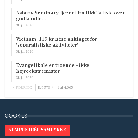
Asbury Seminary fjernet fra UMC’s liste over
godkendte…
31. jul 2026
Vietnam: 119 kristne anklaget for
’separatistiske aktiviteter’
31. jul 2026
Evangelikale er troende – ikke
højreekstremister
31. jul 2026
FORRIGE
NÆSTE
1 af 4.665
COOKIES
ADMINISTRÉR SAMTYKKE