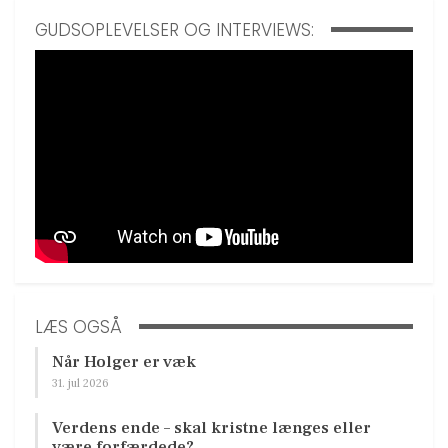
GUDSOPLEVELSER OG INTERVIEWS:
LÆS OGSÅ
Når Holger er væk
31. jul 2026
Verdens ende – skal kristne længes eller
være forfærdede?