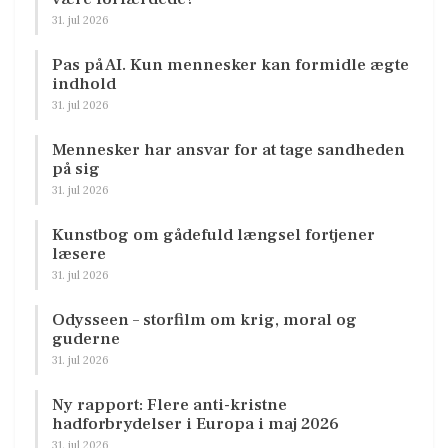
31. jul 2026
Pas på AI. Kun mennesker kan formidle ægte
indhold
31. jul 2026
Mennesker har ansvar for at tage sandheden
på sig
31. jul 2026
Kunstbog om gådefuld længsel fortjener
læsere
31. jul 2026
Odysseen – storfilm om krig, moral og
guderne
31. jul 2026
Ny rapport: Flere anti-kristne
hadforbrydelser i Europa i maj 2026
31. jul 2026