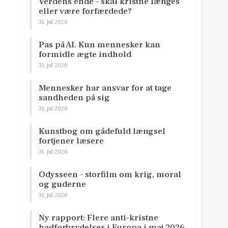
Verdens ende – skal kristne længes
eller være forfærdede?
31. jul 2026
Pas på AI. Kun mennesker kan
formidle ægte indhold
31. jul 2026
Mennesker har ansvar for at tage
sandheden på sig
31. jul 2026
Kunstbog om gådefuld længsel
fortjener læsere
31. jul 2026
Odysseen – storfilm om krig, moral
og guderne
31. jul 2026
Ny rapport: Flere anti-kristne
hadforbrydelser i Europa i maj 2026