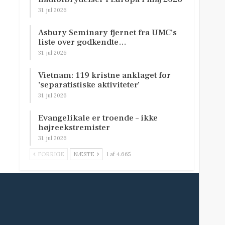
31. jul 2026
Asbury Seminary fjernet fra UMC’s
liste over godkendte…
31. jul 2026
Vietnam: 119 kristne anklaget for
’separatistiske aktiviteter’
31. jul 2026
Evangelikale er troende – ikke
højreekstremister
31. jul 2026
FORRIGE
NÆSTE
1 af 4.665