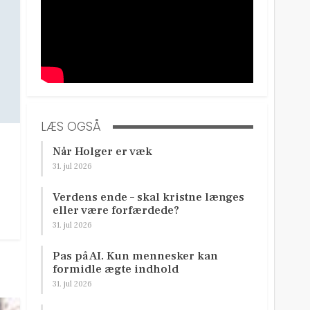
LÆS OGSÅ
Når Holger er væk
31. jul 2026
Verdens ende – skal kristne længes
eller være forfærdede?
31. jul 2026
Pas på AI. Kun mennesker kan
formidle ægte indhold
31. jul 2026