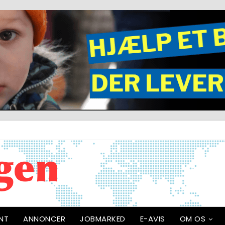
NT
ANNONCER
JOBMARKED
E-AVIS
OM OS