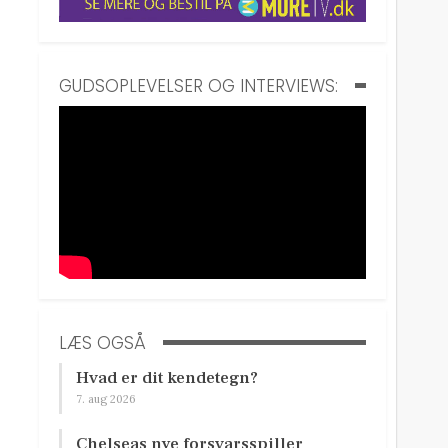
GUDSOPLEVELSER OG INTERVIEWS:
LÆS OGSÅ
Hvad er dit kendetegn?
7. aug 2026
Chelseas nye forsvarsspiller