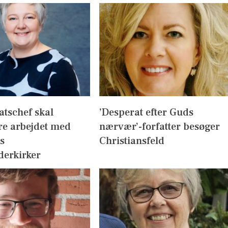
atschef skal
’Desperat efter Guds
re arbejdet med
nærvær’-forfatter besøger
s
Christiansfeld
derkirker