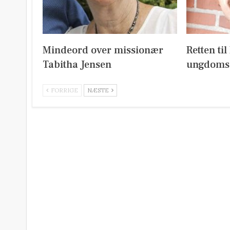
Mindeord over missionær
Retten ti
Tabitha Jensen
ungdoms
FORRIGE
NÆSTE