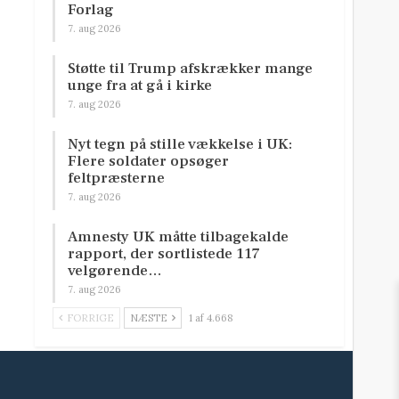
Forlag
7. aug 2026
Støtte til Trump afskrækker mange
unge fra at gå i kirke
7. aug 2026
Nyt tegn på stille vækkelse i UK:
Flere soldater opsøger
feltpræsterne
7. aug 2026
Amnesty UK måtte tilbagekalde
rapport, der sortlistede 117
velgørende…
7. aug 2026
FORRIGE
NÆSTE
1 af 4.668