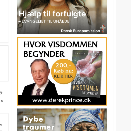
es
er