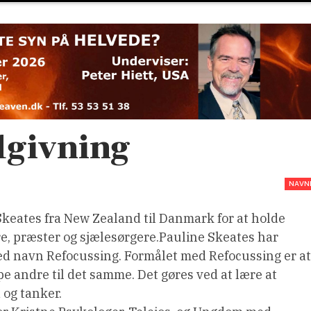
dgivning
NAVN
keates fra New Zealand til Danmark for at holde
re, præster og sjælesørgere.Pauline Skeates har
ved navn Refocussing. Formålet med Refocussing er at
lpe andre til det samme. Det gøres ved at lære at
 og tanker.