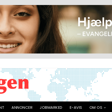
NT
ANNONCER
JOBMARKED
E-AVIS
OM OS