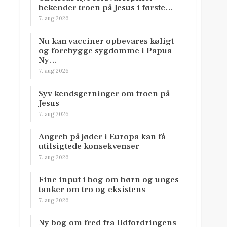
bekender troen på Jesus i første…
7. aug 2026
Nu kan vacciner opbevares køligt
og forebygge sygdomme i Papua
Ny…
7. aug 2026
Syv kendsgerninger om troen på
Jesus
7. aug 2026
Angreb på jøder i Europa kan få
utilsigtede konsekvenser
7. aug 2026
Fine input i bog om børn og unges
tanker om tro og eksistens
7. aug 2026
Ny bog om fred fra Udfordringens