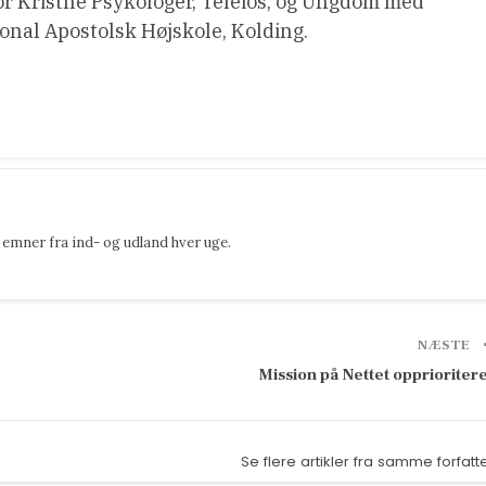
or Kristne Psykologer, Teleios, og Ungdom med
ional Apostolsk Højskole, Kolding.
emner fra ind- og udland hver uge.
NÆSTE
Mission på Nettet opprioriter
Se flere artikler fra samme forfatt