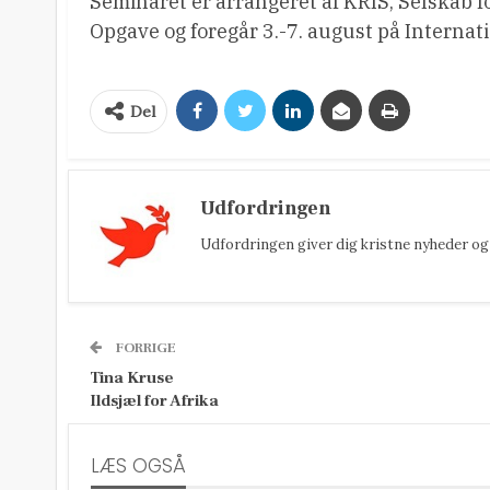
Seminaret er arrangeret af KRIS, Selskab f
Opgave og foregår 3.-7. august på Internat
Del
Udfordringen
Udfordringen giver dig kristne nyheder og 
FORRIGE
Tina Kruse
Ildsjæl for Afrika
LÆS OGSÅ