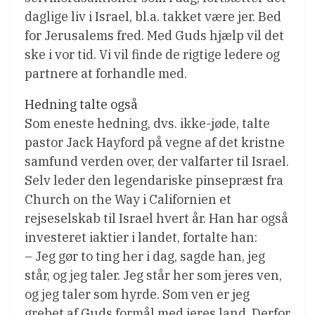
daglige liv i Israel, bl.a. takket være jer. Bed
for Jerusalems fred. Med Guds hjælp vil det
ske i vor tid. Vi vil finde de rigtige ledere og
partnere at forhandle med.
Hedning talte også
Som eneste hedning, dvs. ikke-jøde, talte
pastor Jack Hayford på vegne af det kristne
samfund verden over, der valfarter til Israel.
Selv leder den legendariske pinsepræst fra
Church on the Way i Californien et
rejseselskab til Israel hvert år. Han har også
investeret iaktier i landet, fortalte han:
– Jeg gør to ting her i dag, sagde han, jeg
står, og jeg taler. Jeg står her som jeres ven,
og jeg taler som hyrde. Som ven er jeg
grebet af Guds formål med jeres land. Derfor