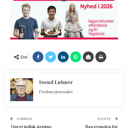
Del
Svend Løbner
Freelancejournalist
FORRIGE
NÆSTE
 Opret jødisk-kristne
Baggrunden for