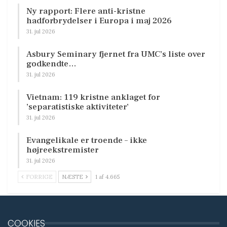
Ny rapport: Flere anti-kristne
hadforbrydelser i Europa i maj 2026
31. jul 2026
Asbury Seminary fjernet fra UMC’s liste over
godkendte…
31. jul 2026
Vietnam: 119 kristne anklaget for
’separatistiske aktiviteter’
31. jul 2026
Evangelikale er troende – ikke
højreekstremister
31. jul 2026
FORRIGE
NÆSTE
1 af 4.665
COOKIES