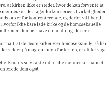
, at kirken ikke er stedet, hvor de kan forvente at
de mennesker, der tager kirken seriøst. I virkelighede
udskab er for konfronterende, og derfor vil liberalt
 Hvorfor ikke bare lade kirke og de homoseksuelle
elle, men den bør have en holdning, der er i
normalt, at de fleste kirker vier homoseksuelle, så ka
, der sidder på magten inden for kirken, er alt for vag
. Kristus selv rakte ud til alle mennesker uanset
ronterede dem også.