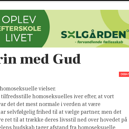
grin med Gud
DEBA
 homoseksuelle vielser.
ilfredsstille homoseksuelles iver efter, at vort
ar det det mest normale i verden at være
selvfølgelig frihed til at vælge partner, men det
 ret til at trække deres livsstil ned over hovedet på
ibelens budskab tager afstand fra homoseksuelle