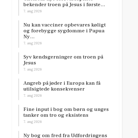
bekender troen på Jesus i første…
7. aug 2026
Nu kan vacciner opbevares køligt
og forebygge sygdomme i Papua
Ny…
7. aug 2026
Syv kendsgerninger om troen på
Jesus
7. aug 2026
Angreb på jøder i Europa kan få
utilsigtede konsekvenser
7. aug 2026
Fine input i bog om børn og unges
tanker om tro og eksistens
7. aug 2026
Ny bog om fred fra Udfordringens