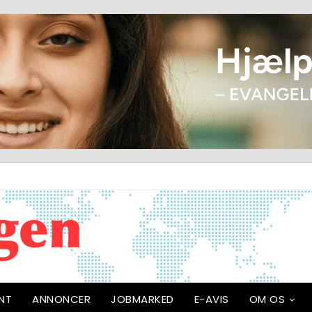
NT
ANNONCER
JOBMARKED
E-AVIS
OM OS