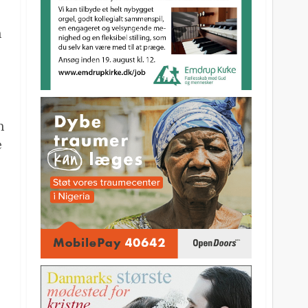
n
n
e