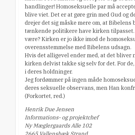
handlinger! Homoseksuelle par må acceptere
blive viet. Det er at gøre grin med Gud og 
drejer det sig måske mere om, at Bibelens b
tænkende politikere have kirken tilpasset.
være? Kirken er jo ikke imod de homoseksu
overensstemmelse med Bibelens udsagn.
Hvis det alligevel ender med, at det bliver 
kirken delvist takke sig selv for det. For de
i deres holdninger.
Jeg fordømmer på ingen måde homoseksuelle
deres seksuelle observans, men Han konf
(Forkortet, red.)
Henrik Due Jensen
Informations- og projektchef
Ny Mæglergaards Alle 102
2665 Vallensbæk Strand