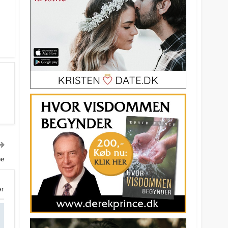
ke
er