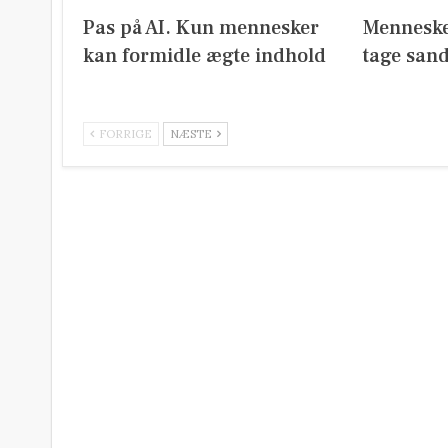
Pas på AI. Kun mennesker
Menneske
kan formidle ægte indhold
tage san
FORRIGE
NÆSTE