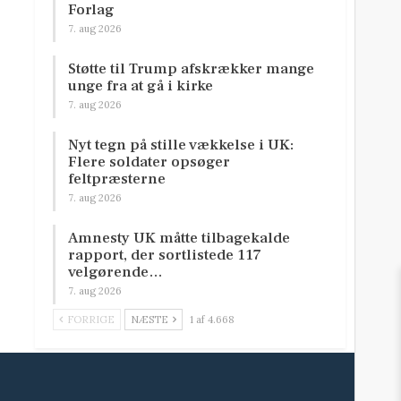
Forlag
7. aug 2026
Støtte til Trump afskrækker mange
unge fra at gå i kirke
7. aug 2026
Nyt tegn på stille vækkelse i UK:
Flere soldater opsøger
feltpræsterne
7. aug 2026
Amnesty UK måtte tilbagekalde
rapport, der sortlistede 117
velgørende…
7. aug 2026
FORRIGE
NÆSTE
1 af 4.668