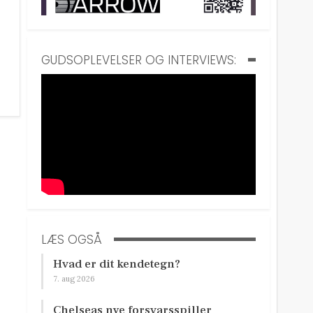
GUDSOPLEVELSER OG INTERVIEWS:
LÆS OGSÅ
Hvad er dit kendetegn?
7. aug 2026
Chelseas nye forsvarsspiller