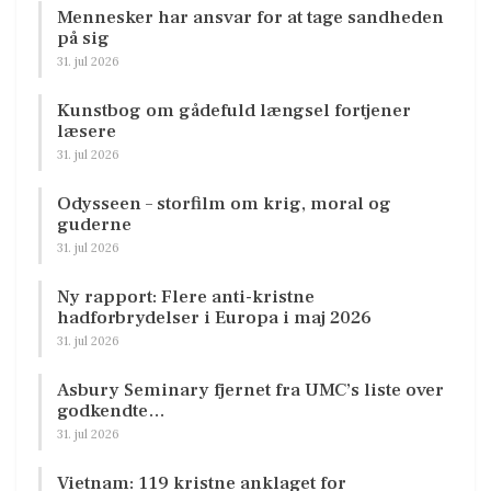
Mennesker har ansvar for at tage sandheden
på sig
31. jul 2026
Kunstbog om gådefuld længsel fortjener
læsere
31. jul 2026
Odysseen – storfilm om krig, moral og
guderne
31. jul 2026
Ny rapport: Flere anti-kristne
hadforbrydelser i Europa i maj 2026
31. jul 2026
Asbury Seminary fjernet fra UMC’s liste over
godkendte…
31. jul 2026
Vietnam: 119 kristne anklaget for