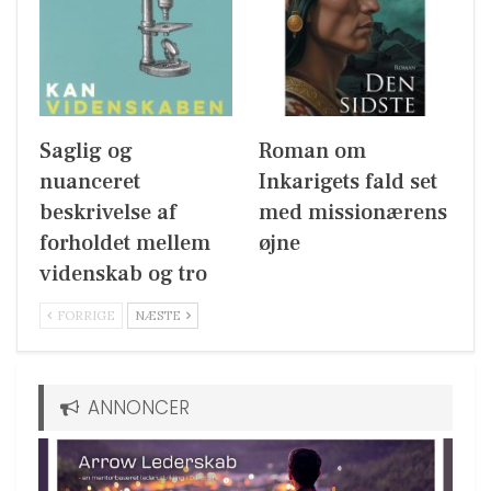
Saglig og
Roman om
nuanceret
Inkarigets fald set
beskrivelse af
med missionærens
forholdet mellem
øjne
videnskab og tro
FORRIGE
NÆSTE
ANNONCER