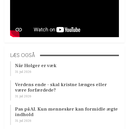
LÆS OGSÅ
Når Holger er væk
31. jul 2026
Verdens ende – skal kristne længes eller
være forfærdede?
31. jul 2026
Pas på AI. Kun mennesker kan formidle ægte
indhold
31. jul 2026