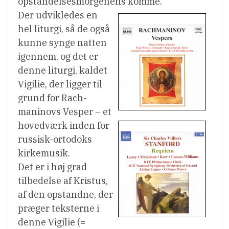
opstandelsesmorgenens komme.
Der udvikledes en
hel liturgi, så de også
kunne synge natten
igennem, og det er
denne liturgi, kaldet
Vigilie, der ligger til
grund for Rach-
maninovs Vesper – et
hovedværk inden for
russisk-ortodoks
kirkemusik.
Det er i høj grad
tilbedelse af Kristus,
af den opstandne, der
præger teksterne i
denne Vigilie (=