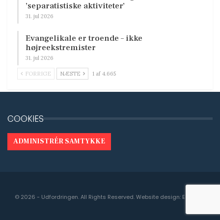
’separatistiske aktiviteter’
31. jul 2026
Evangelikale er troende – ikke
højreekstremister
31. jul 2026
FORRIGE
NÆSTE
1 af 4.665
COOKIES
ADMINISTRÉR SAMTYKKE
© 2026 - Udfordringen. All Rights Reserved.
Website design:
Engedal