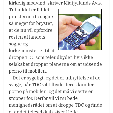
kirkelig modvind, skriver Midtjyllands Avis.
Tilbuddet er faldet
præsterne i to sogne
så meget for brystet,
at de nu vil opfordre
resten af landets
sogne og
kirkeministeriet til at
droppe TDC som teleudbyder, hvis ikke
selskabet dropper planerne om at udsende
porno til mobilen.
– Det er sygeligt, og det er udnyttelse af de
svage, når TDC vil tilbyde deres kunder
porno på mobilen, og det må vi sætte en
stopper for. Derfor vil vi nu bede
menighedsrådet om at droppe TDC og finde
et andet teleselskab, siger Helle