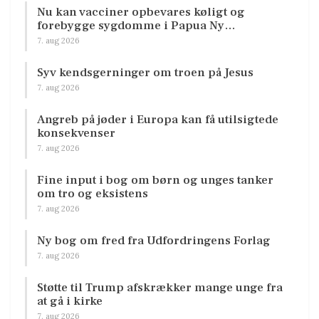
Nu kan vacciner opbevares køligt og
forebygge sygdomme i Papua Ny…
7. aug 2026
Syv kendsgerninger om troen på Jesus
7. aug 2026
Angreb på jøder i Europa kan få utilsigtede
konsekvenser
7. aug 2026
Fine input i bog om børn og unges tanker
om tro og eksistens
7. aug 2026
Ny bog om fred fra Udfordringens Forlag
7. aug 2026
Støtte til Trump afskrækker mange unge fra
at gå i kirke
7. aug 2026