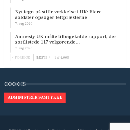
Nyt tegn på stille vækkelse i UK: Flere
soldater opsøger feltpræsterne
7. aug 2026
Amnesty UK måtte tilbagekalde rapport, der
sortlistede 117 velgørende…
7. aug 2026
FORRIGE
NÆSTE
1 af 4.668
COOKIES
ADMINISTRÉR SAMTYKKE