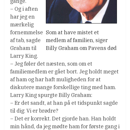
gange.
– Og i aften
har jeg en
mærkelig
Som at have mistet et
fornemmelse
medlem af familien, siger
af tab, sagde
Billy Graham om Pavens død
Graham til
Larry King.
– Jeg føler det næsten, som om et
familiemedlem er gået bort. Jeg holdt meget
af ham og har haft muligheden for at
diskutere mange forskellige ting med ham.
Larry King spurgte Billy Graham:
– Er det sandt, at han på et tidspunkt sagde
til dig: Vi er brødre?
– Det er korrekt. Det gjorde han. Han holdt
min hånd, da jeg mødte ham for første gang i