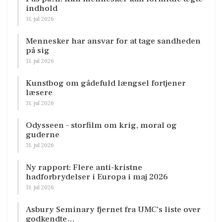
indhold
31. jul 2026
Mennesker har ansvar for at tage sandheden
på sig
31. jul 2026
Kunstbog om gådefuld længsel fortjener
læsere
31. jul 2026
Odysseen – storfilm om krig, moral og
guderne
31. jul 2026
Ny rapport: Flere anti-kristne
hadforbrydelser i Europa i maj 2026
31. jul 2026
Asbury Seminary fjernet fra UMC’s liste over
godkendte…