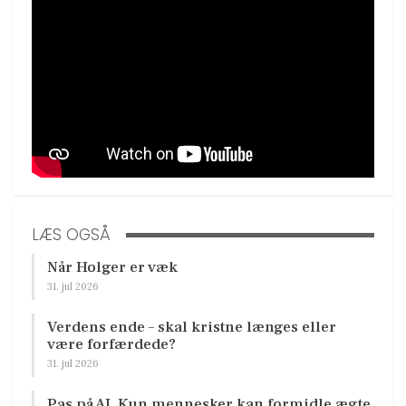
LÆS OGSÅ
Når Holger er væk
31. jul 2026
Verdens ende – skal kristne længes eller
være forfærdede?
31. jul 2026
Pas på AI. Kun mennesker kan formidle ægte