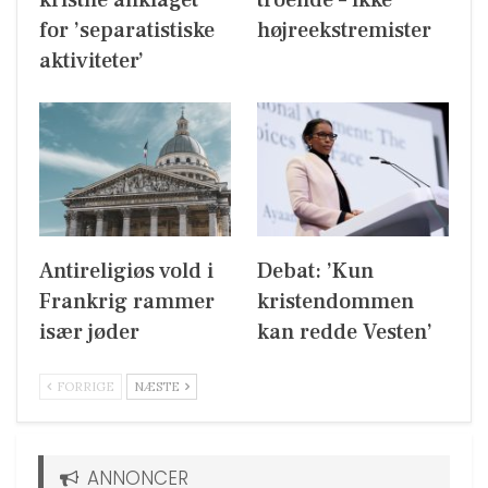
kristne anklaget
troende – ikke
for ’separatistiske
højreekstremister
aktiviteter’
Antireligiøs vold i
Debat: ’Kun
Frankrig rammer
kristendommen
især jøder
kan redde Vesten’
FORRIGE
NÆSTE
ANNONCER