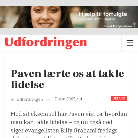
Paven lærte os at takle
lidelse
UDLAND
7. apr. 2005/14
Af
Udfordringen
Med sit eksempel har Paven vist os, hvordan
man kan takle lidelse – og nu også død,
siger evangelisten Billy GrahamI fredags