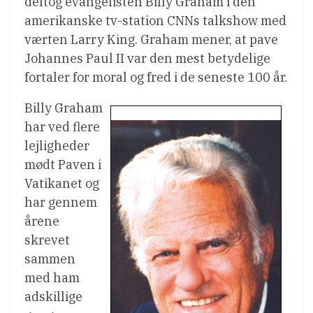
deltog evangelisten Billy Graham i den
amerikanske tv-station CNNs talkshow med
værten Larry King. Graham mener, at pave
Johannes Paul II var den mest betydelige
fortaler for moral og fred i de seneste 100 år.
Billy Graham
har ved flere
lejligheder
mødt Paven i
Vatikanet og
har gennem
årene
skrevet
sammen
med ham
adskillige