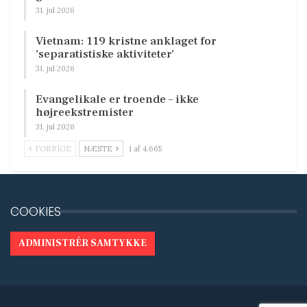
31. jul 2026
Vietnam: 119 kristne anklaget for
’separatistiske aktiviteter’
31. jul 2026
Evangelikale er troende – ikke
højreekstremister
31. jul 2026
FORRIGE
NÆSTE
1 af 4.665
COOKIES
ADMINISTRÉR SAMTYKKE