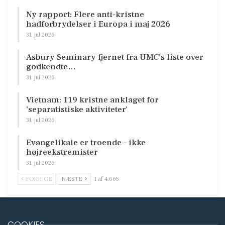
Ny rapport: Flere anti-kristne
hadforbrydelser i Europa i maj 2026
31. jul 2026
Asbury Seminary fjernet fra UMC’s liste over
godkendte…
31. jul 2026
Vietnam: 119 kristne anklaget for
’separatistiske aktiviteter’
31. jul 2026
Evangelikale er troende – ikke
højreekstremister
31. jul 2026
FORRIGE
NÆSTE
1 af 4.665