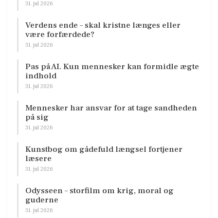
31. jul 2026
Verdens ende – skal kristne længes eller
være forfærdede?
31. jul 2026
Pas på AI. Kun mennesker kan formidle ægte
indhold
31. jul 2026
Mennesker har ansvar for at tage sandheden
på sig
31. jul 2026
Kunstbog om gådefuld længsel fortjener
læsere
31. jul 2026
Odysseen – storfilm om krig, moral og
guderne
31. jul 2026