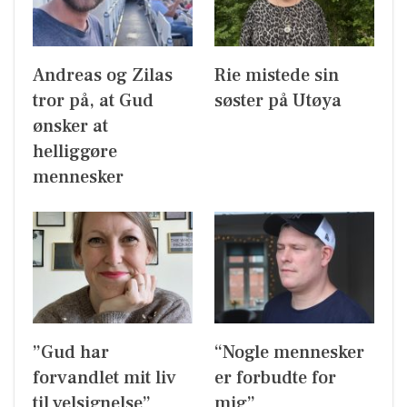
Andreas og Zilas
Rie mistede sin
tror på, at Gud
søster på Utøya
ønsker at
helliggøre
mennesker
”Gud har
“Nogle mennesker
forvandlet mit liv
er forbudte for
til velsignelse”
mig”