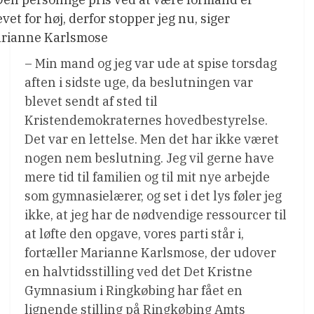
evet for høj, derfor stopper jeg nu, siger
rianne Karlsmose
– Min mand og jeg var ude at spise torsdag
aften i sidste uge, da beslutningen var
blevet sendt af sted til
Kristendemokraternes hovedbestyrelse.
Det var en lettelse. Men det har ikke været
nogen nem beslutning. Jeg vil gerne have
mere tid til familien og til mit nye arbejde
som gymnasielærer, og set i det lys føler jeg
ikke, at jeg har de nødvendige ressourcer til
at løfte den opgave, vores parti står i,
fortæller Marianne Karlsmose, der udover
en halvtidsstilling ved det Det Kristne
Gymnasium i Ringkøbing har fået en
lignende stilling på Ringkøbing Amts