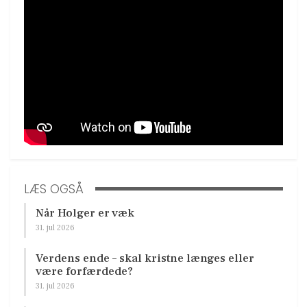
LÆS OGSÅ
Når Holger er væk
31. jul 2026
Verdens ende – skal kristne længes eller
være forfærdede?
31. jul 2026