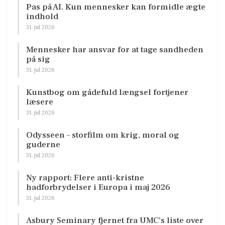
Pas på AI. Kun mennesker kan formidle ægte
indhold
31. jul 2026
Mennesker har ansvar for at tage sandheden
på sig
31. jul 2026
Kunstbog om gådefuld længsel fortjener
læsere
31. jul 2026
Odysseen – storfilm om krig, moral og
guderne
31. jul 2026
Ny rapport: Flere anti-kristne
hadforbrydelser i Europa i maj 2026
31. jul 2026
Asbury Seminary fjernet fra UMC’s liste over