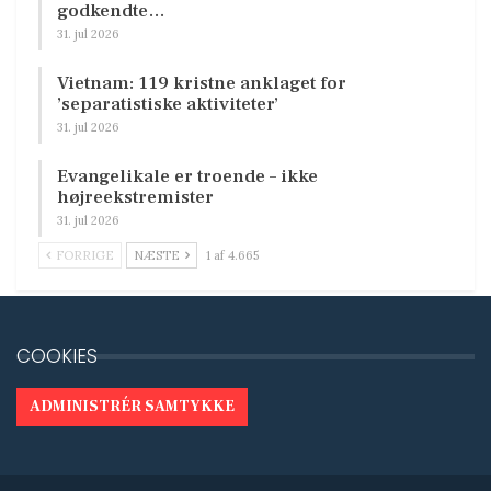
godkendte…
31. jul 2026
Vietnam: 119 kristne anklaget for
’separatistiske aktiviteter’
31. jul 2026
Evangelikale er troende – ikke
højreekstremister
31. jul 2026
FORRIGE
NÆSTE
1 af 4.665
COOKIES
ADMINISTRÉR SAMTYKKE