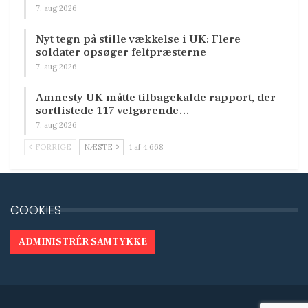
7. aug 2026
Nyt tegn på stille vækkelse i UK: Flere
soldater opsøger feltpræsterne
7. aug 2026
Amnesty UK måtte tilbagekalde rapport, der
sortlistede 117 velgørende…
7. aug 2026
FORRIGE
NÆSTE
1 af 4.668
COOKIES
ADMINISTRÉR SAMTYKKE