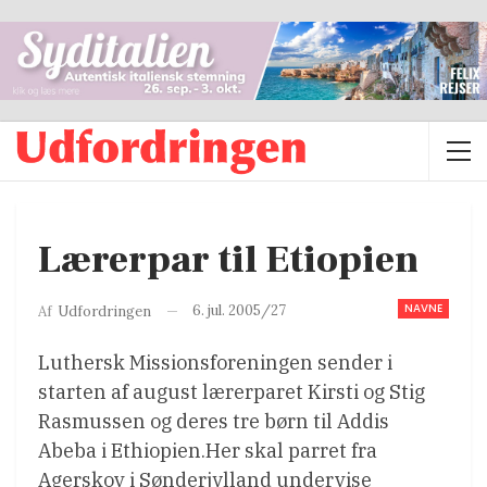
Lærerpar til Etiopien
NAVNE
6. jul. 2005/27
Af
Udfordringen
Luthersk Missionsforeningen sender i
starten af august lærerparet Kirsti og Stig
Rasmussen og deres tre børn til Addis
Abeba i Ethiopien.Her skal parret fra
Agerskov i Sønderjylland undervise