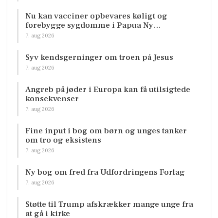
Nu kan vacciner opbevares køligt og
forebygge sygdomme i Papua Ny…
7. aug 2026
Syv kendsgerninger om troen på Jesus
7. aug 2026
Angreb på jøder i Europa kan få utilsigtede
konsekvenser
7. aug 2026
Fine input i bog om børn og unges tanker
om tro og eksistens
7. aug 2026
Ny bog om fred fra Udfordringens Forlag
7. aug 2026
Støtte til Trump afskrækker mange unge fra
at gå i kirke