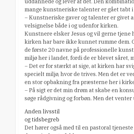
uddannede og lever af det. Den kombinatio
mange kunstneriske talenter er gået tabt i
– Kunstneriske gaver og talenter er givet a
velsignelse både i og udenfor kirken.
Kunstnere elsker Jesus og vil gerne tjene 
kirken har bare ikke kunnet rumme dem. O
de første 20 navne på professionelle kunstne
miljø her i landet, fordi de er blevet såret,
– Det er for stærkt at sige, at kirken har s
specielt miljø, hvor de trives. Men det er 
en stor opbakning fra præsterne her i kirke
– På sigt er det min drøm at skabe en kon
søge rådgivning og forbøn. Men det venter 
Anden livsstil
og tidsbegreb
Det hører også med til en pastoral tjenest