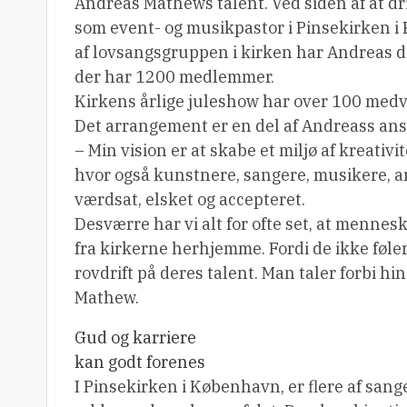
Andreas Mathews talent. Ved siden af at dr
som event- og musikpastor i Pinsekirken 
af lovsangsgruppen i kirken har Andreas de
der har 1200 medlemmer.
Kirkens årlige juleshow har over 100 medvi
Det arrangement er en del af Andreass ans
– Min vision er at skabe et miljø af kreativi
hvor også kunstnere, sangere, musikere, arti
værdsat, elsket og accepteret.
Desværre har vi alt for ofte set, at mennes
fra kirkerne herhjemme. Fordi de ikke føle
rovdrift på deres talent. Man taler forbi h
Mathew.
Gud og karriere
kan godt forenes
I Pinsekirken i København, er flere af sa