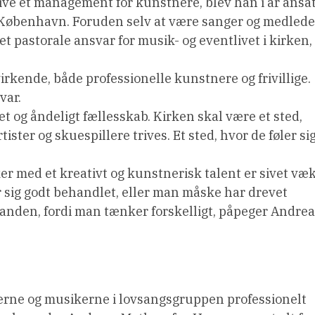
ive et management for kunstnere, blev han i år ansa
i København. Foruden selv at være sanger og medlede
t pastorale ansvar for musik- og eventlivet i kirken,
rkende, både professionelle kunstnere og frivillige.
var.
tet og åndeligt fællesskab. Kirken skal være et sted,
ster og skuespillere trives. Et sted, hvor de føler si
ker med et kreativt og kunstnerisk talent er sivet væ
r sig godt behandlet, eller man måske har drevet
inanden, fordi man tænker forskelligt, påpeger Andre
ngerne og musikerne i lovsangsgruppen professionelt