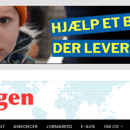
NT
ANNONCER
JOBMARKED
E-AVIS
OM OS