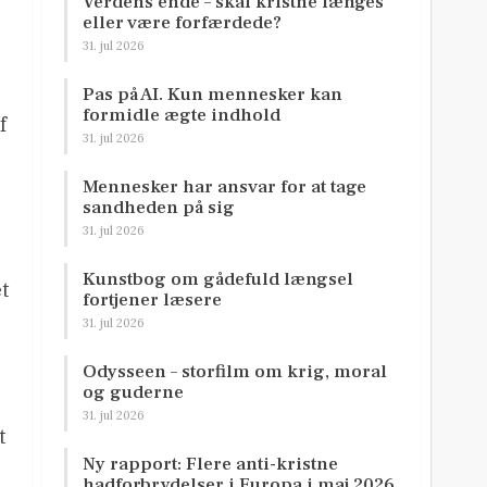
Verdens ende – skal kristne længes
eller være forfærdede?
31. jul 2026
Pas på AI. Kun mennesker kan
formidle ægte indhold
f
31. jul 2026
Mennesker har ansvar for at tage
sandheden på sig
31. jul 2026
Kunstbog om gådefuld længsel
et
fortjener læsere
31. jul 2026
Odysseen – storfilm om krig, moral
og guderne
31. jul 2026
t
Ny rapport: Flere anti-kristne
hadforbrydelser i Europa i maj 2026