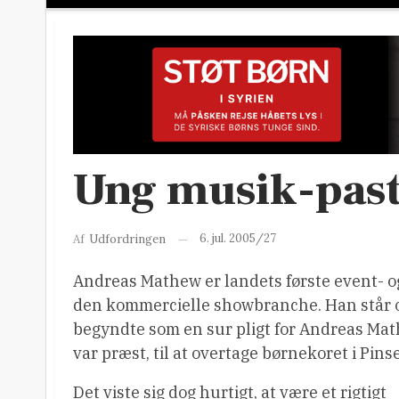
Ung musik-past
6. jul. 2005/27
Af
Udfordringen
Andreas Mathew er landets første event- og
den kommercielle showbranche. Han står og
begyndte som en sur pligt for Andreas Math
var præst, til at overtage børnekoret i Pins
Det viste sig dog hurtigt, at være et rigtigt