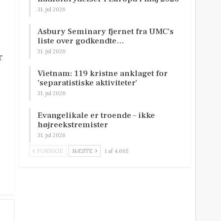
31. jul 2026
Asbury Seminary fjernet fra UMC’s
liste over godkendte…
31. jul 2026
r
Vietnam: 119 kristne anklaget for
’separatistiske aktiviteter’
31. jul 2026
Evangelikale er troende – ikke
højreekstremister
31. jul 2026
FORRIGE
NÆSTE
1 af 4.665