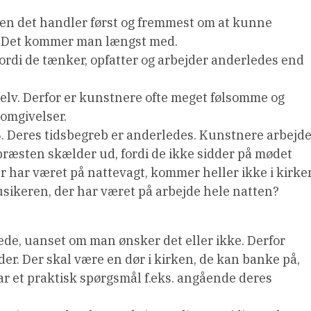
. Men det handler først og fremmest om at kunne
 Det kommer man længst med.
fordi de tænker, opfatter og arbejder anderledes end
 selv. Derfor er kunstnere ofte meget følsomme og
 omgivelser.
16. Deres tidsbegreb er anderledes. Kunstnere arbejd
 præsten skælder ud, fordi de ikke sidder på mødet
r har været på nattevagt, kommer heller ikke i kirke
sikeren, der har været på arbejde hele natten?
lede, uanset om man ønsker det eller ikke. Derfor
r. Der skal være en dør i kirken, de kan banke på,
ar et praktisk spørgsmål f.eks. angående deres