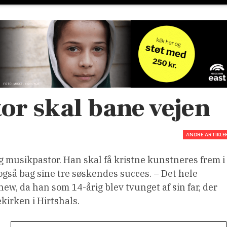
or skal bane vejen
ANDRE ARTIKLE
 musikpastor. Han skal få kristne kunstneres frem i
så bag sine tre søskendes succes. – Det hele
ew, da han som 14-årig blev tvunget af sin far, der
ekirken i Hirtshals.