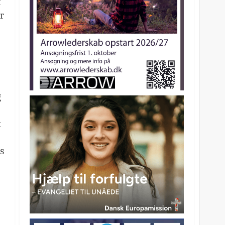
t
r
g
k
as