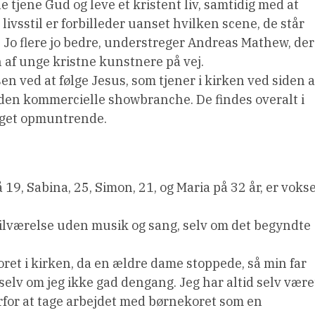
 tjene Gud og leve et kristent liv, samtidig med at
vsstil er forbilleder uanset hvilken scene, de står
. Jo flere jo bedre, understreger Andreas Mathew, der
n af unge kristne kunstnere på vej.
sen ved at følge Jesus, som tjener i kirken ved siden a
den kommercielle showbranche. De findes overalt i
meget opmuntrende.
9, Sabina, 25, Simon, 21, og Maria på 32 år, er voks
 tilværelse uden musik og sang, selv om det begyndte
oret i kirken, da en ældre dame stoppede, så min far
g, selv om jeg ikke gad dengang. Jeg har altid selv være
erfor at tage arbejdet med børnekoret som en