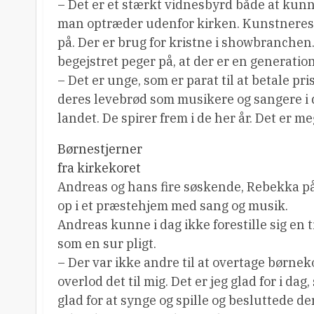
– Det er et stærkt vidnesbyrd både at kunne
man optræder udenfor kirken. Kunstneres li
på. Der er brug for kristne i showbranchen
begejstret peger på, at der er en generatio
– Det er unge, som er parat til at betale pri
deres levebrød som musikere og sangere i 
landet. De spirer frem i de her år. Det er 
Børnestjerner
fra kirkekoret
Andreas og hans fire søskende, Rebekka på 1
op i et præstehjem med sang og musik.
Andreas kunne i dag ikke forestille sig en
som en sur pligt.
– Der var ikke andre til at overtage børnek
overlod det til mig. Det er jeg glad for i da
glad for at synge og spille og besluttede d