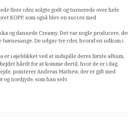
ede flere cder, solgte godt og turnerede over hele
oret KOPP, som også blev en succes med
kka og dannede Creamy. Det var nogle producere, de
te børnesange. De udgav tre cder, hvoraf en udkom i
er i øjeblikket ved at indspille deres første album,
jdet hårdt for at komme dertil, hvor de er i dag.
bejde, pointerer Andreas Mathew, der er gift med
r og nordjyde, som han selv.