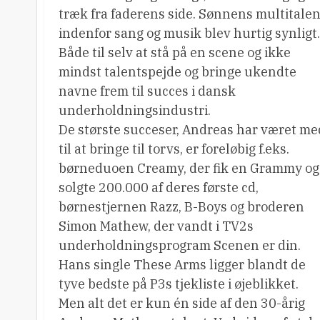
træk fra faderens side. Sønnens multitalen
indenfor sang og musik blev hurtig synligt.
Både til selv at stå på en scene og ikke
mindst talentspejde og bringe ukendte
navne frem til succes i dansk
underholdningsindustri.
De største succeser, Andreas har været me
til at bringe til torvs, er foreløbig f.eks.
børneduoen Creamy, der fik en Grammy og
solgte 200.000 af deres første cd,
børnestjernen Razz, B-Boys og broderen
Simon Mathew, der vandt i TV2s
underholdningsprogram Scenen er din.
Hans single These Arms ligger blandt de
tyve bedste på P3s tjekliste i øjeblikket.
Men alt det er kun én side af den 30-årig