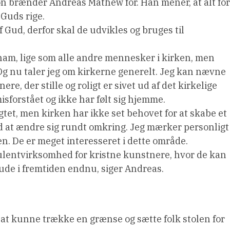
n brænder Andreas Mathew for. Han mener, at alt for
 Guds rige.
f Gud, derfor skal de udvikles og bruges til
ham, lige som alle andre mennesker i kirken, men
g nu taler jeg om kirkerne generelt. Jeg kan nævne
re, der stille og roligt er sivet ud af det kirkelige
 misforstået og ikke har følt sig hjemme.
vigtet, men kirken har ikke set behovet for at skabe et
ved at ændre sig rundt omkring. Jeg mærker personligt
n. De er meget interesseret i dette område.
sulentvirksomhed for kristne kunstnere, hvor de kan
ude i fremtiden endnu, siger Andreas.
e at kunne trække en grænse og sætte folk stolen for