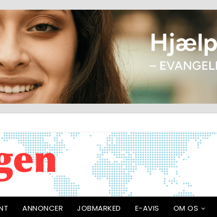
NT
ANNONCER
JOBMARKED
E-AVIS
OM OS