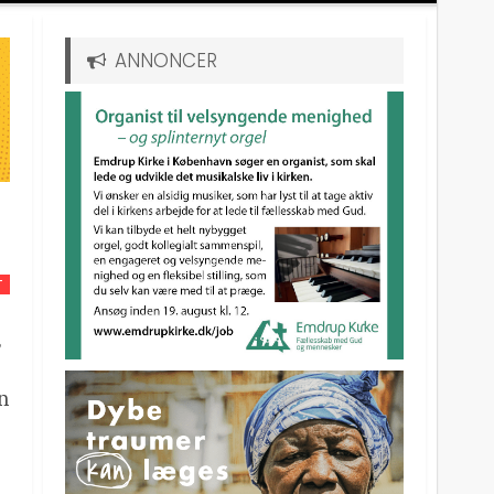
ANNONCER
T
,
in