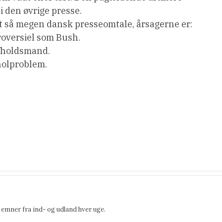
 i den øvrige presse.
t så megen dansk presseomtale, årsagerne er:
troversiel som Bush.
afholdsmand.
oholproblem.
emner fra ind- og udland hver uge.