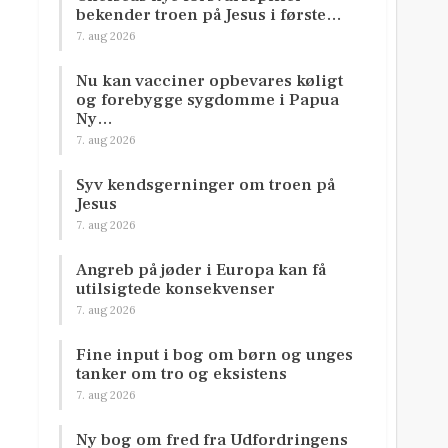
bekender troen på Jesus i første…
7. aug 2026
Nu kan vacciner opbevares køligt
og forebygge sygdomme i Papua
Ny…
7. aug 2026
Syv kendsgerninger om troen på
Jesus
7. aug 2026
Angreb på jøder i Europa kan få
utilsigtede konsekvenser
7. aug 2026
Fine input i bog om børn og unges
tanker om tro og eksistens
7. aug 2026
Ny bog om fred fra Udfordringens