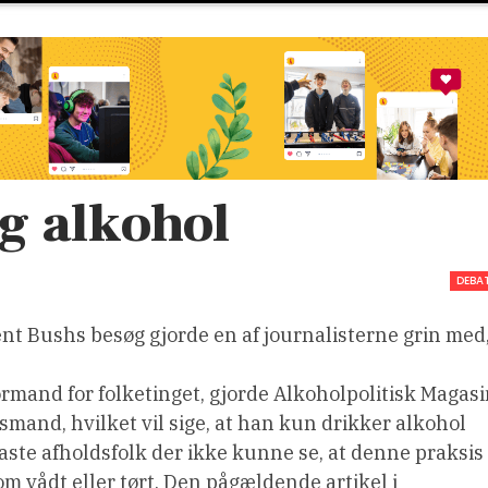
g alkohol
DEBA
nt Bushs besøg gjorde en af journalisterne grin med
formand for folketinget, gjorde Alkoholpolitisk Magas
dsmand, hvilket vil sige, at han kun drikker alkohol
ipfaste afholdsfolk der ikke kunne se, at denne praksis
om vådt eller tørt. Den pågældende artikel i