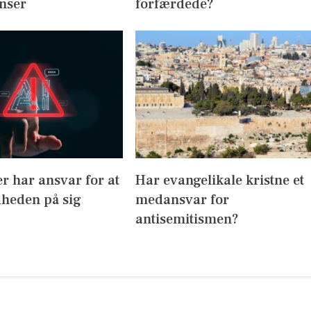
nser
forfærdede?
r har ansvar for at
Har evangelikale kristne et
dheden på sig
medansvar for
antisemitismen?