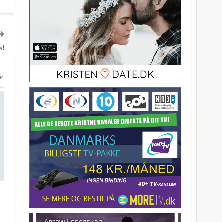
e!
er