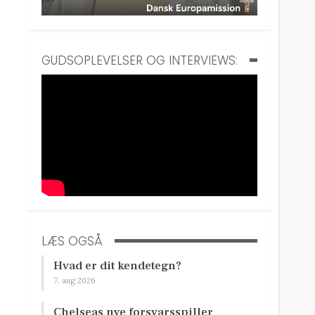
GUDSOPLEVELSER OG INTERVIEWS:
LÆS OGSÅ
Hvad er dit kendetegn?
7. aug 2026
Chelseas nye forsvarsspiller