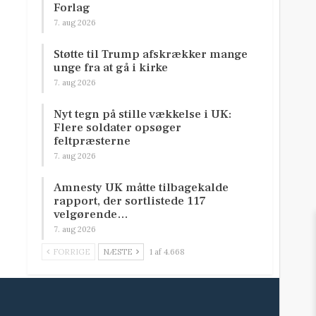
Forlag
7. aug 2026
Støtte til Trump afskrækker mange
unge fra at gå i kirke
7. aug 2026
Nyt tegn på stille vækkelse i UK:
Flere soldater opsøger
feltpræsterne
7. aug 2026
Amnesty UK måtte tilbagekalde
rapport, der sortlistede 117
velgørende…
7. aug 2026
FORRIGE
NÆSTE
1 af 4.668