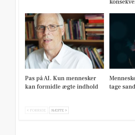
konsekve
Pas på AI. Kun mennesker
Menneske
kan formidle ægte indhold
tage san
FORRIGE
NÆSTE