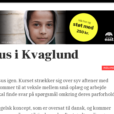
s i Kvaglund
INDLAN
s igen. Kurset strækker sig over syv aftener med
ommer til at veksle mellem små oplæg og arbejde
l finde svar på spørgsmål omkring deres parforhold
ngelsk koncept, som er oversat til dansk, og kommer