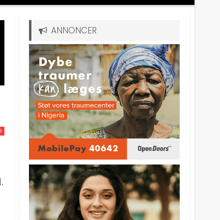
ANNONCER
D
.