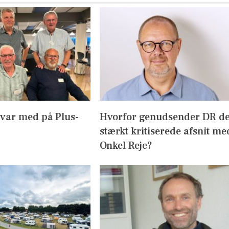
 var med på Plus-
Hvorfor genudsender DR d
stærkt kritiserede afsnit me
Onkel Reje?