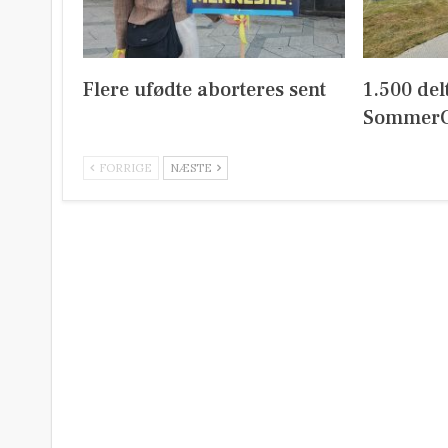
Flere ufødte aborteres sent
1.500 del
SommerC
FORRIGE
NÆSTE