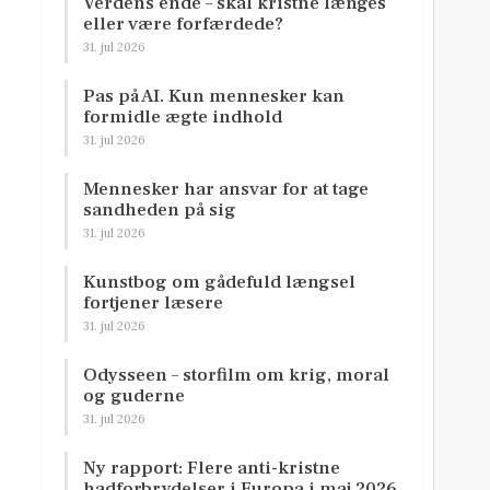
Verdens ende – skal kristne længes
eller være forfærdede?
31. jul 2026
Pas på AI. Kun mennesker kan
formidle ægte indhold
31. jul 2026
Mennesker har ansvar for at tage
sandheden på sig
31. jul 2026
Kunstbog om gådefuld længsel
fortjener læsere
31. jul 2026
Odysseen – storfilm om krig, moral
og guderne
31. jul 2026
Ny rapport: Flere anti-kristne
hadforbrydelser i Europa i maj 2026