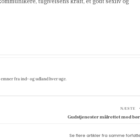
ommunikere, tilgivelsens kraft, et godt sexliv og
emner fra ind- og udland hver uge.
NÆSTE
Gudstjenester målrettet mod bø
Se flere artikler fra samme forfatt