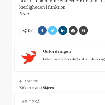
bl.a. til at omhandle emnerne: Kunsten at k
kærligheden i funktion.
Dina
Del
Udfordringen
Udfordringen giver dig kristne nyheder og 
FORRIGE
Kirkestævne i Skjern
LÆS OGSÅ