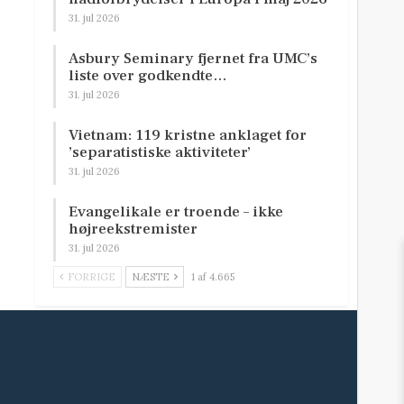
31. jul 2026
Asbury Seminary fjernet fra UMC’s
liste over godkendte…
31. jul 2026
Vietnam: 119 kristne anklaget for
’separatistiske aktiviteter’
31. jul 2026
Evangelikale er troende – ikke
højreekstremister
31. jul 2026
FORRIGE
NÆSTE
1 af 4.665