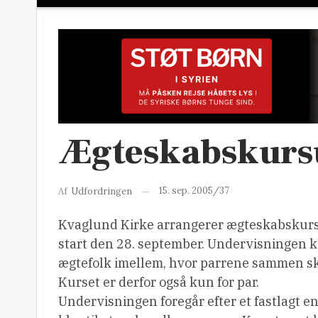
Ægteskabskursu
15. sep. 2005/37
Af
Udfordringen
Kvaglund Kirke arrangerer ægteskabskursu
start den 28. september. Undervisningen k
ægtefolk imellem, hvor parrene sammen ska
Kurset er derfor også kun for par.
Undervisningen foregår efter et fastlagt e