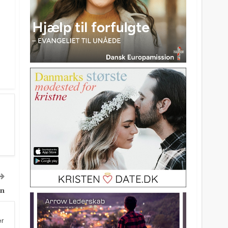
rn
er