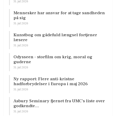
31. jul 2026
Mennesker har ansvar for at tage sandheden
på sig
31. jul 2026
Kunstbog om gådefuld længsel fortjener
læsere
31. jul 2026
Odysseen – storfilm om krig, moral og
guderne
31. jul 2026
Ny rapport: Flere anti-kristne
hadforbrydelser i Europa i maj 2026
31. jul 2026
Asbury Seminary fjernet fra UMC’s liste over
godkendte…
31. jul 2026