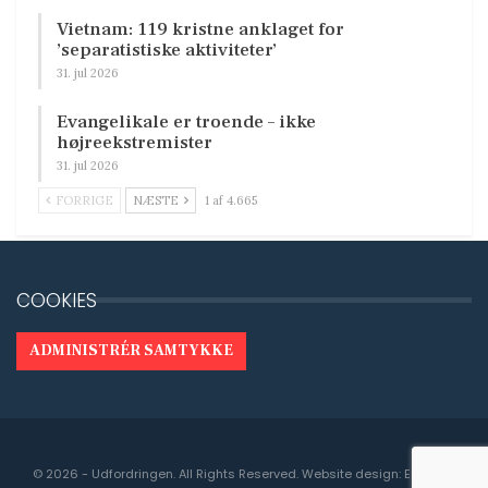
Vietnam: 119 kristne anklaget for
’separatistiske aktiviteter’
31. jul 2026
Evangelikale er troende – ikke
højreekstremister
31. jul 2026
FORRIGE
NÆSTE
1 af 4.665
COOKIES
ADMINISTRÉR SAMTYKKE
© 2026 - Udfordringen. All Rights Reserved.
Website design:
Engedal