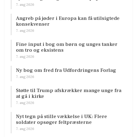
7. aug 2026
Angreb på jøder i Europa kan få utilsigtede
konsekvenser
7. aug 2026
Fine input i bog om børn og unges tanker
om tro og eksistens
7. aug 2026
Ny bog om fred fra Udfordringens Forlag
7. aug 2026
Støtte til Trump afskrækker mange unge fra
at gå i kirke
7. aug 2026
Nyt tegn på stille vækkelse i UK: Flere
soldater opsøger feltpræsterne
7. aug 2026