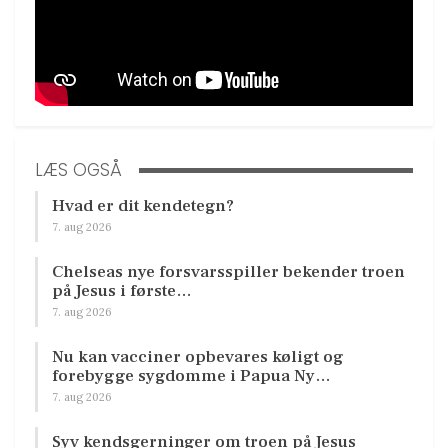
LÆS OGSÅ
Hvad er dit kendetegn?
7. aug 2026
Chelseas nye forsvarsspiller bekender troen
på Jesus i første…
7. aug 2026
Nu kan vacciner opbevares køligt og
forebygge sygdomme i Papua Ny…
7. aug 2026
Syv kendsgerninger om troen på Jesus