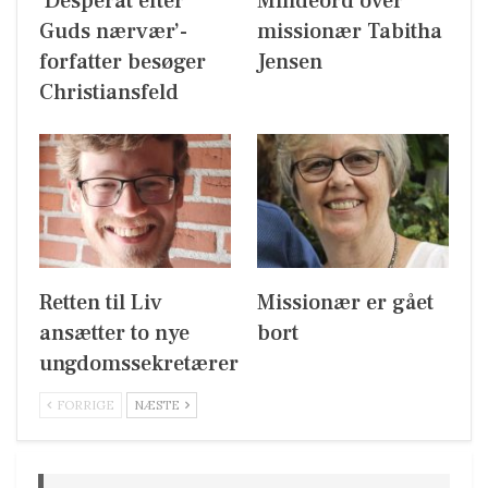
’Desperat efter
Mindeord over
Guds nærvær’-
missionær Tabitha
forfatter besøger
Jensen
Christiansfeld
Retten til Liv
Missionær er gået
ansætter to nye
bort
ungdomssekretærer
FORRIGE
NÆSTE