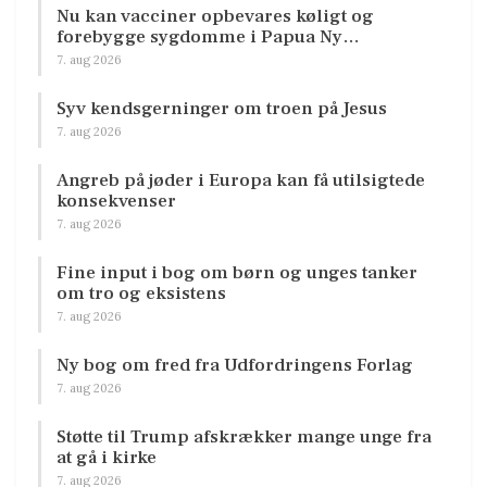
Nu kan vacciner opbevares køligt og
forebygge sygdomme i Papua Ny…
7. aug 2026
Syv kendsgerninger om troen på Jesus
7. aug 2026
Angreb på jøder i Europa kan få utilsigtede
konsekvenser
7. aug 2026
Fine input i bog om børn og unges tanker
om tro og eksistens
7. aug 2026
Ny bog om fred fra Udfordringens Forlag
7. aug 2026
Støtte til Trump afskrækker mange unge fra
at gå i kirke
7. aug 2026