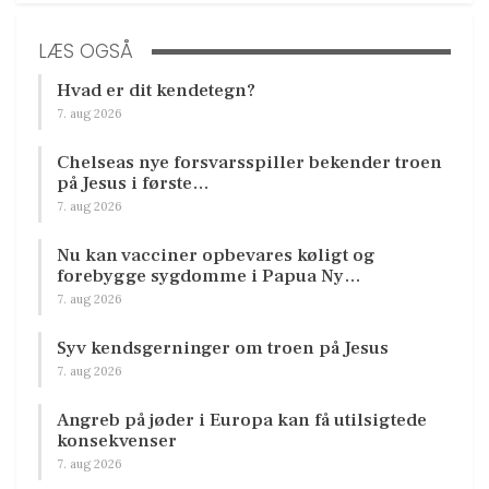
LÆS OGSÅ
Hvad er dit kendetegn?
7. aug 2026
Chelseas nye forsvarsspiller bekender troen
på Jesus i første…
7. aug 2026
Nu kan vacciner opbevares køligt og
forebygge sygdomme i Papua Ny…
7. aug 2026
Syv kendsgerninger om troen på Jesus
7. aug 2026
Angreb på jøder i Europa kan få utilsigtede
konsekvenser
7. aug 2026