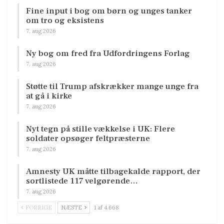
Fine input i bog om børn og unges tanker
om tro og eksistens
7. aug 2026
Ny bog om fred fra Udfordringens Forlag
7. aug 2026
Støtte til Trump afskrækker mange unge fra
at gå i kirke
7. aug 2026
Nyt tegn på stille vækkelse i UK: Flere
soldater opsøger feltpræsterne
7. aug 2026
Amnesty UK måtte tilbagekalde rapport, der
sortlistede 117 velgørende…
7. aug 2026
FORRIGE
NÆSTE
1 af 4.668