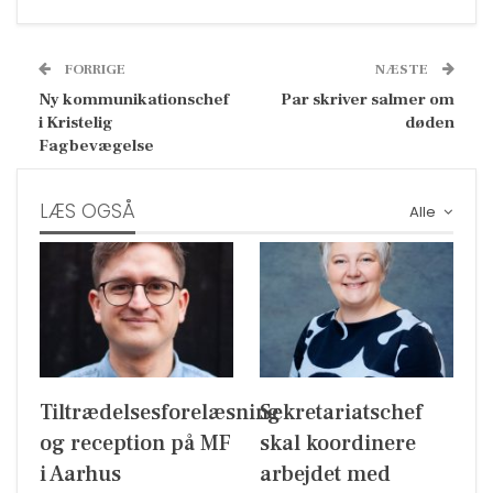
FORRIGE
NÆSTE
Ny kommunikationschef
Par skriver salmer om
i Kristelig
døden
Fagbevægelse
LÆS OGSÅ
Alle
Tiltrædelsesforelæsning
Sekretariatschef
og reception på MF
skal koordinere
i Aarhus
arbejdet med