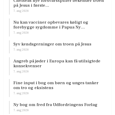
Chelseas nye forsvarsspiller bekender troen
på Jesus i første…
7. aug 2026
Nu kan vacciner opbevares køligt og
forebygge sygdomme i Papua Ny…
7. aug 2026
Syv kendsgerninger om troen på Jesus
7. aug 2026
Angreb på jøder i Europa kan få utilsigtede
konsekvenser
7. aug 2026
Fine input i bog om børn og unges tanker
om tro og eksistens
7. aug 2026
Ny bog om fred fra Udfordringens Forlag
7. aug 2026