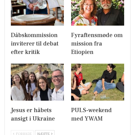
Dåbskommission
Fyraftensmøde om
inviterer til debat
mission fra
efter kritik
Etiopien
Jesus er håbets
PULS-weekend
ansigt i Ukraine
med YWAM
FORRIGE
NÆSTE