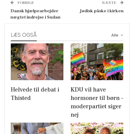
FORRIGE
NÆSTE
Dansk hjælpearbejder
Jødisk påske i kirken
nægtet indrejse i Sudan
LÆS OGSÅ
Alle
Helvede til debat i
KDU vil have
Thisted
hormoner til børn –
moderpartiet siger
nej