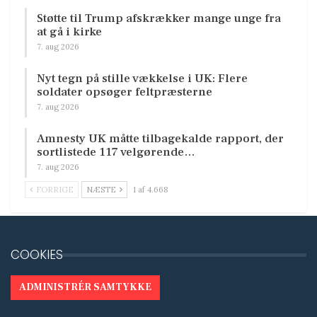
Støtte til Trump afskrækker mange unge fra
at gå i kirke
7. aug 2026
Nyt tegn på stille vækkelse i UK: Flere
soldater opsøger feltpræsterne
7. aug 2026
Amnesty UK måtte tilbagekalde rapport, der
sortlistede 117 velgørende…
7. aug 2026
FORRIGE
NÆSTE
1 af 4.668
COOKIES
ADMINISTRÉR SAMTYKKE