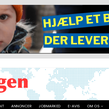
NT
ANNONCER
JOBMARKED
E-AVIS
OM OS