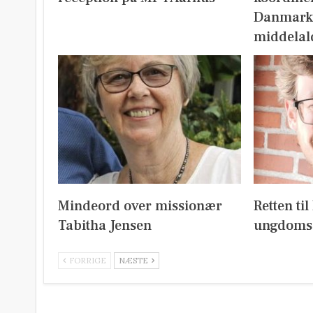
Danmark
middelal
Mindeord over missionær
Retten ti
Tabitha Jensen
ungdoms
FORRIGE
NÆSTE