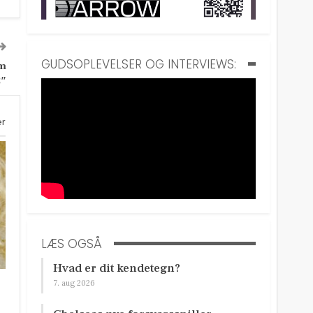
GUDSOPLEVELSER OG INTERVIEWS:
om
2″
er
LÆS OGSÅ
Hvad er dit kendetegn?
7. aug 2026