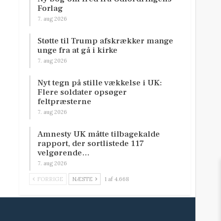
Forlag
7. aug 2026
Støtte til Trump afskrækker mange
unge fra at gå i kirke
7. aug 2026
Nyt tegn på stille vækkelse i UK:
Flere soldater opsøger
feltpræsterne
7. aug 2026
Amnesty UK måtte tilbagekalde
rapport, der sortlistede 117
velgørende…
7. aug 2026
FORRIGE
NÆSTE
1 af 4.668