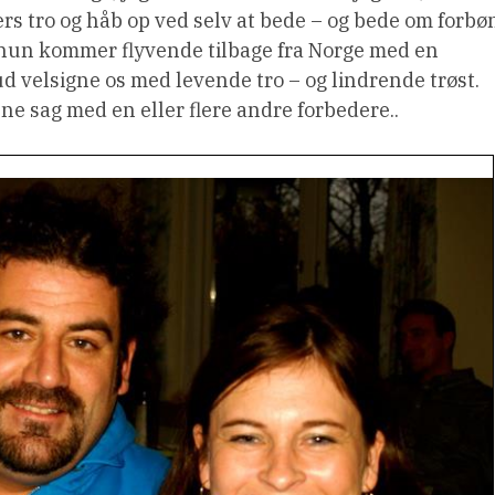
rs tro og håb op ved selv at bede – og bede om forbø
s hun kommer flyvende tilbage fra Norge med en
 velsigne os med levende tro – og lindrende trøst.
ne sag med en eller flere andre forbedere..