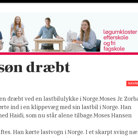
søn dræbt
NAVN
n dræbt ved en lastbilulykke i Norge.Moses Jr. Zorb
te ind i en klippevæg med sin lastbil i Norge. Han
 med Haidi, som nu står alene tilbage.Moses Hansen
aftes. Han kørte lastvogn i Norge. I et skarpt sving næ