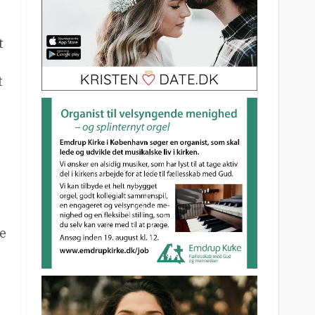
t
t
,
de