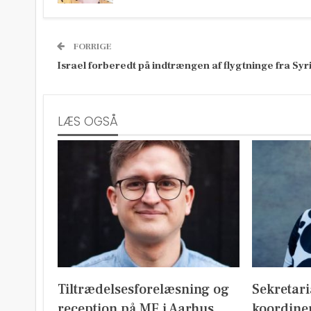
FORRIGE
Israel forberedt på indtrængen af flygtninge fra Syr
LÆS OGSÅ
Tiltrædelsesforelæsning og
Sekretari
reception på MF i Aarhus
koordine