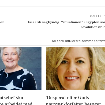
NÆSTE
ien
Israelsk sagkyndig: “situationen” i Egypten s
revolution nr. 
Se flere artikler fra samme forfatt
atschef skal
’Desperat efter Guds
re arbejdet med
nærvær’-forfatter besøger