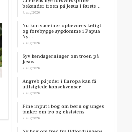
Chelseas nye forsvarsspiller
bekender troen på Jesus i første…
7. aug 2026
Nu kan vacciner opbevares køligt
og forebygge sygdomme i Papua
Ny…
7. aug 2026
Syv kendsgerninger om troen på
Jesus
7. aug 2026
Angreb på jøder i Europa kan få
utilsigtede konsekvenser
7. aug 2026
Fine input i bog om børn og unges
tanker om tro og eksistens
7. aug 2026
Ny bog om fred fra Udfordringens