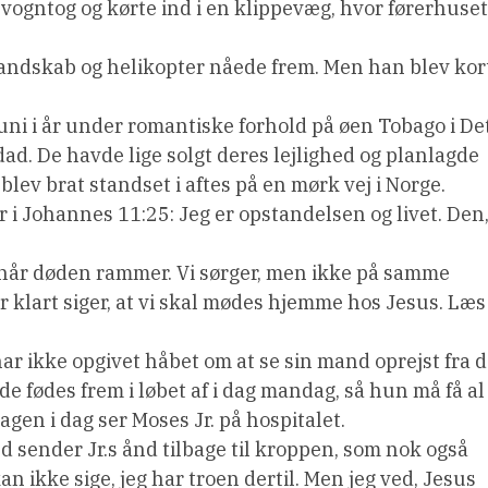
ogntog og kørte ind i en klippevæg, hvor førerhuset
andskab og helikopter nåede frem. Men han blev kor
 juni i år under romantiske forhold på øen Tobago i De
dad. De havde lige solgt deres lejlighed og planlagde
blev brat standset i aftes på en mørk vej i Norge.
i Johannes 11:25: Jeg er opstandelsen og livet. Den
, når døden rammer. Vi sørger, men ikke på samme
er klart siger, at vi skal mødes hjemme hos Jesus. Læs
har ikke opgivet håbet om at se sin mand oprejst fra 
 fødes frem i løbet af i dag mandag, så hun må få al
agen i dag ser Moses Jr. på hospitalet.
d sender Jr.s ånd tilbage til kroppen, som nok også
an ikke sige, jeg har troen dertil. Men jeg ved, Jesus