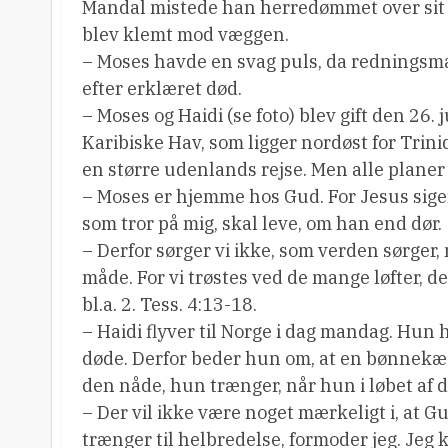
Mandal mistede han herredømmet over sit v
blev klemt mod væggen.
– Moses havde en svag puls, da redningsm
efter erklæret død.
– Moses og Haidi (se foto) blev gift den 26.
Karibiske Hav, som ligger nordøst for Trini
en større udenlands rejse. Men alle planer 
– Moses er hjemme hos Gud. For Jesus siger 
som tror på mig, skal leve, om han end dør.
– Derfor sørger vi ikke, som verden sørger
måde. For vi trøstes ved de mange løfter, d
bl.a. 2. Tess. 4:13-18.
– Haidi flyver til Norge i dag mandag. Hun 
døde. Derfor beder hun om, at en bønnekæde
den nåde, hun trænger, når hun i løbet af d
– Der vil ikke være noget mærkeligt i, at Gu
trænger til helbredelse, formoder jeg. Jeg k