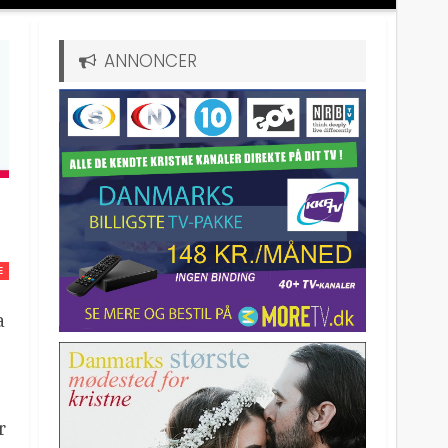
ANNONCER
E
a
r