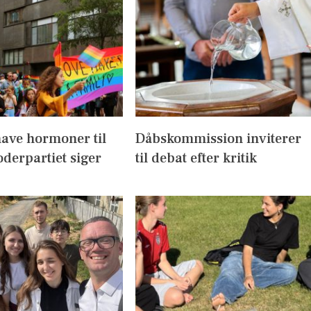
have hormoner til
Dåbskommission inviterer
derpartiet siger
til debat efter kritik