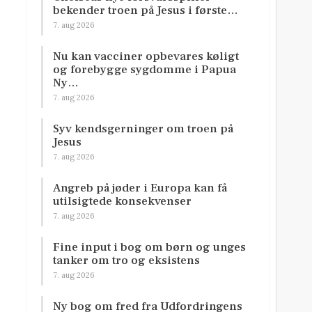
bekender troen på Jesus i første…
7. aug 2026
Nu kan vacciner opbevares køligt
og forebygge sygdomme i Papua
Ny…
7. aug 2026
Syv kendsgerninger om troen på
Jesus
7. aug 2026
Angreb på jøder i Europa kan få
utilsigtede konsekvenser
7. aug 2026
Fine input i bog om børn og unges
tanker om tro og eksistens
7. aug 2026
Ny bog om fred fra Udfordringens