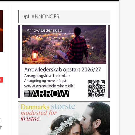
ANNONCER
D
t
k