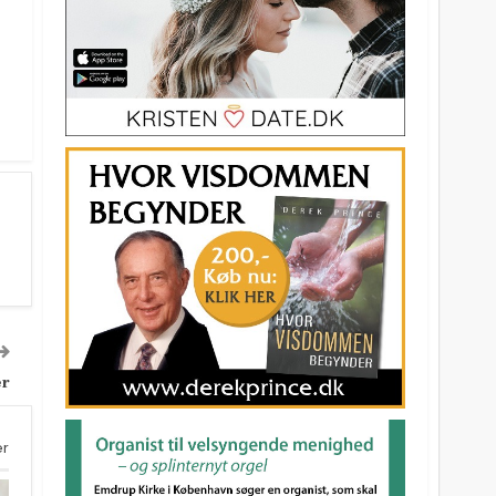
er
er