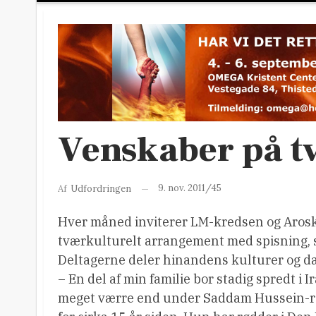
Venskaber på tv
9. nov. 2011/45
Af
Udfordringen
Hver måned inviterer LM-kredsen og Aroski
tværkulturelt arrangement med spisning, 
Deltagerne deler hinandens kulturer og da
– En del af min familie bor stadig spredt i I
meget værre end under Saddam Hussein-regim