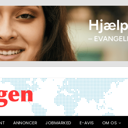
NT
ANNONCER
JOBMARKED
E-AVIS
OM OS