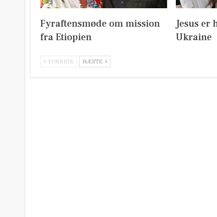
Fyraftensmøde om mission
Jesus er 
fra Etiopien
Ukraine
FORRIGE
NÆSTE