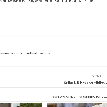
 Kaldæiske Kirke, som er et samfund af kristne i
emner fra ind- og udland hver uge.
NÆSTE
Krifa: HK lyver og vildled
Se flere artikler fra samme forfatt