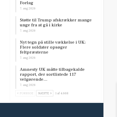
Forlag
7. aug 2026
Støtte til Trump afskrækker mange
unge fra at gå i kirke
7. aug 2026
Nyt tegn på stille vækkelse i UK:
Flere soldater opsøger
feltpræsterne
7. aug 2026
Amnesty UK måtte tilbagekalde
rapport, der sortlistede 117
velgørende…
7. aug 2026
FORRIGE
NÆSTE
1 af 4.668