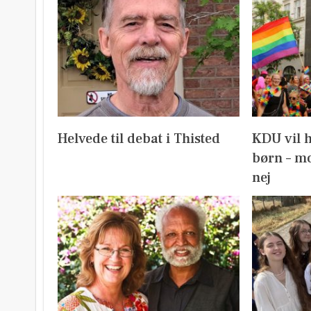
Helvede til debat i Thisted
KDU vil 
børn – mo
nej