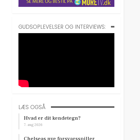
GUDSOPLEVELSER OG INTERVIEWS:
LÆS OGSÅ
Hvad er dit kendetegn?
7. aug 2026
Chelseas nye forsvarsspiller