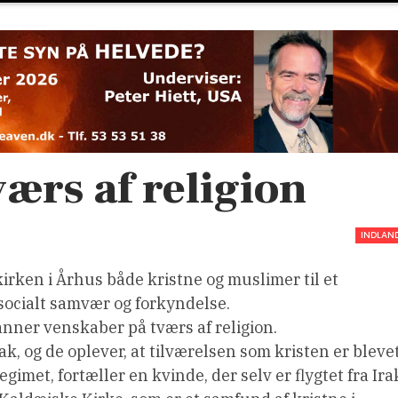
ærs af religion
INDLAN
rken i Århus både kristne og muslimer til et
socialt samvær og forkyndelse.
nner venskaber på tværs af religion.
rak, og de oplever, at tilværelsen som kristen er bleve
et, fortæller en kvinde, der selv er flygtet fra Ira