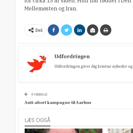
for cirka 15 år siden. Hun har rødder i Den
Mellemøsten og Iran.
Del
Udfordringen
Udfordringen giver dig kristne nyheder og 
FORRIGE
Anti-abort kampagne til Aarhus
LÆS OGSÅ