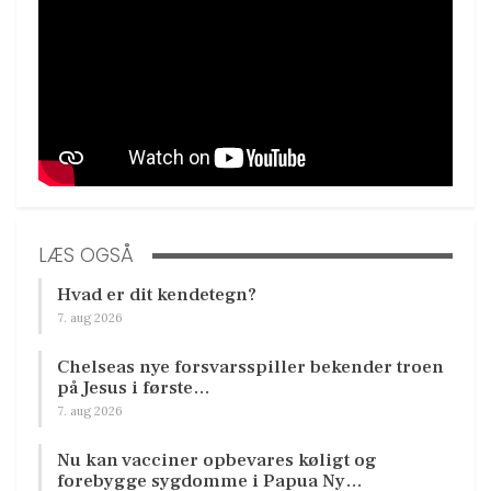
LÆS OGSÅ
Hvad er dit kendetegn?
7. aug 2026
Chelseas nye forsvarsspiller bekender troen
på Jesus i første…
7. aug 2026
Nu kan vacciner opbevares køligt og
forebygge sygdomme i Papua Ny…