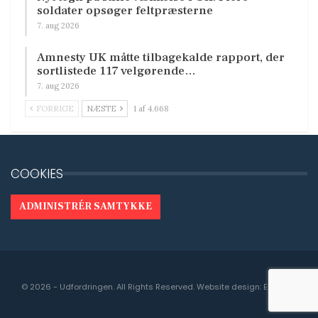
soldater opsøger feltpræsterne
7. aug 2026
Amnesty UK måtte tilbagekalde rapport, der
sortlistede 117 velgørende…
7. aug 2026
FORRIGE
NÆSTE
1 af 4.668
COOKIES
ADMINISTRÉR SAMTYKKE
© 2026 - Udfordringen. All Rights Reserved.
Website design:
Engedal