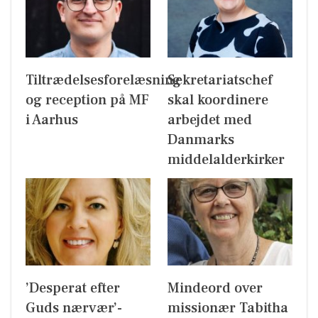
Tiltrædelsesforelæsning
Sekretariatschef
og reception på MF
skal koordinere
i Aarhus
arbejdet med
Danmarks
middelalderkirker
’Desperat efter
Mindeord over
Guds nærvær’-
missionær Tabitha