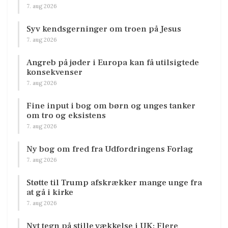
7. aug 2026
Syv kendsgerninger om troen på Jesus
7. aug 2026
Angreb på jøder i Europa kan få utilsigtede
konsekvenser
7. aug 2026
Fine input i bog om børn og unges tanker
om tro og eksistens
7. aug 2026
Ny bog om fred fra Udfordringens Forlag
7. aug 2026
Støtte til Trump afskrækker mange unge fra
at gå i kirke
7. aug 2026
Nyt tegn på stille vækkelse i UK: Flere