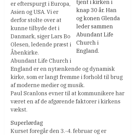
tjent i kirken i
er efterspurgt i Europa,
knap 30 år. Han
Asien og USA. Vi er
og konen Glenda
derfor stolte over at
leder sammen
kunne tilbyde det i
Abundant Life
Danmark, siger Lars Bo
Church i
Olesen, ledende præst i
England.
Åbenkirke.
Abundant Life Church i
England er en nytænkende og dynamisk
kirke, som er langt fremme i forhold til brug
af moderne medier og musik.
Paul Scanlons evner til at kommunikere har
været en af de afgørende faktorer i kirkens
vækst.
Superlørdag
Kurset foregår den 3.-4. februar og er