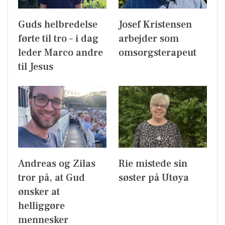
Guds helbredelse
Josef Kristensen
førte til tro – i dag
arbejder som
leder Marco andre
omsorgsterapeut
til Jesus
Andreas og Zilas
Rie mistede sin
tror på, at Gud
søster på Utøya
ønsker at
helliggøre
mennesker