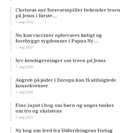
Chelseas nye forsvarsspiller bekender troen
på Jesus i første…
7. aug 2026
Nu kan vacciner opbevares køligt og
forebygge sygdomme i Papua Ny…
7. aug 2026
Syv kendsgerninger om troen på Jesus
7. aug 2026
Angreb på jøder i Europa kan få utilsigtede
konsekvenser
7. aug 2026
Fine input i bog om børn og unges tanker
om tro og eksistens
7. aug 2026
Ny bog om fred fra Udfordringens Forlag