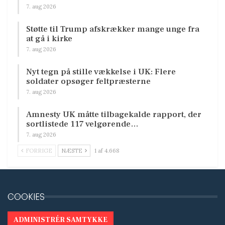
7. aug 2026
Støtte til Trump afskrækker mange unge fra
at gå i kirke
7. aug 2026
Nyt tegn på stille vækkelse i UK: Flere
soldater opsøger feltpræsterne
7. aug 2026
Amnesty UK måtte tilbagekalde rapport, der
sortlistede 117 velgørende…
7. aug 2026
FORRIGE
NÆSTE
1 af 4.668
COOKIES
ADMINISTRÉR SAMTYKKE