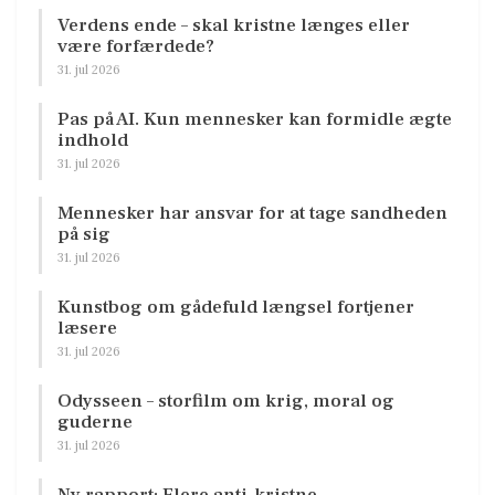
Verdens ende – skal kristne længes eller
være forfærdede?
31. jul 2026
Pas på AI. Kun mennesker kan formidle ægte
indhold
31. jul 2026
Mennesker har ansvar for at tage sandheden
på sig
31. jul 2026
Kunstbog om gådefuld længsel fortjener
læsere
31. jul 2026
Odysseen – storfilm om krig, moral og
guderne
31. jul 2026
Ny rapport: Flere anti-kristne