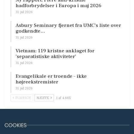
hadforbrydelser i Europa i maj 2026
31. jul 2026
Asbury Seminary fjernet fra UMC’s liste over
godkendte…
31. jul 2026
Vietnam: 119 kristne anklaget for
’separatistiske aktiviteter’
31. jul 2026
Evangelikale er troende – ikke
højreekstremister
31. jul 2026
FORRIGE
NÆSTE
1 af 4.665
COOKIES