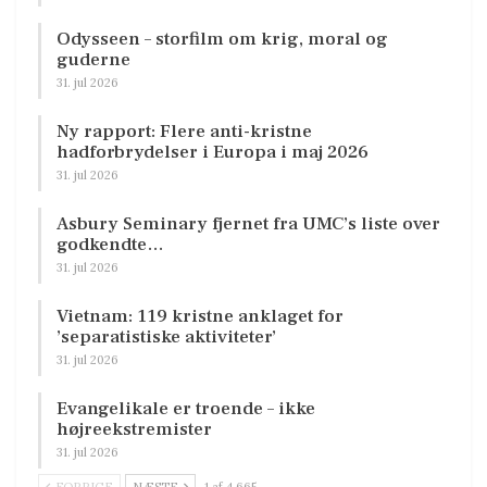
Odysseen – storfilm om krig, moral og
guderne
31. jul 2026
Ny rapport: Flere anti-kristne
hadforbrydelser i Europa i maj 2026
31. jul 2026
Asbury Seminary fjernet fra UMC’s liste over
godkendte…
31. jul 2026
Vietnam: 119 kristne anklaget for
’separatistiske aktiviteter’
31. jul 2026
Evangelikale er troende – ikke
højreekstremister
31. jul 2026
FORRIGE
NÆSTE
1 af 4.665