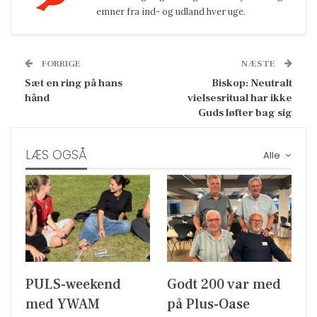
emner fra ind- og udland hver uge.
FORRIGE
NÆSTE
Sæt en ring på hans
Biskop: Neutralt
hånd
vielsesritual har ikke
Guds løfter bag sig
LÆS OGSÅ
Alle
PULS-weekend
Godt 200 var med
med YWAM
på Plus-Oase