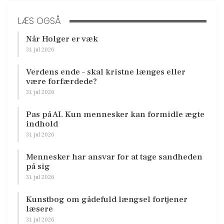
LÆS OGSÅ
Når Holger er væk
31. jul 2026
Verdens ende – skal kristne længes eller
være forfærdede?
31. jul 2026
Pas på AI. Kun mennesker kan formidle ægte
indhold
31. jul 2026
Mennesker har ansvar for at tage sandheden
på sig
31. jul 2026
Kunstbog om gådefuld længsel fortjener
læsere
31. jul 2026