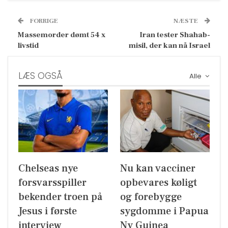
FORRIGE
NÆSTE
Massemorder dømt 54 x
Iran tester Shahab-
livstid
misil, der kan nå Israel
LÆS OGSÅ
Alle
Chelseas nye
Nu kan vacciner
forsvarsspiller
opbevares køligt
bekender troen på
og forebygge
Jesus i første
sygdomme i Papua
interview
Ny Guinea