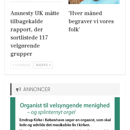
Amnesty UK måtte
’Hver måned
tilbagekalde
begraver vi vores
rapport, der
folk’
sortlistede 117
velgørende
grupper
FORRIGE
NÆSTE
ANNONCER