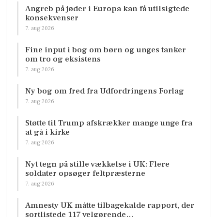
Angreb på jøder i Europa kan få utilsigtede
konsekvenser
7. aug 2026
Fine input i bog om børn og unges tanker
om tro og eksistens
7. aug 2026
Ny bog om fred fra Udfordringens Forlag
7. aug 2026
Støtte til Trump afskrækker mange unge fra
at gå i kirke
7. aug 2026
Nyt tegn på stille vækkelse i UK: Flere
soldater opsøger feltpræsterne
7. aug 2026
Amnesty UK måtte tilbagekalde rapport, der
sortlistede 117 velgørende…