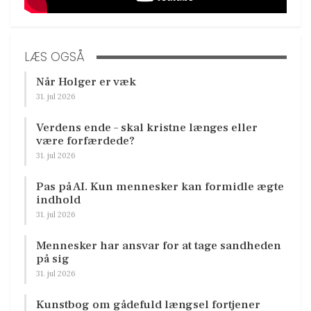
LÆS OGSÅ
Når Holger er væk
31. jul 2026
Verdens ende – skal kristne længes eller
være forfærdede?
31. jul 2026
Pas på AI. Kun mennesker kan formidle ægte
indhold
31. jul 2026
Mennesker har ansvar for at tage sandheden
på sig
31. jul 2026
Kunstbog om gådefuld længsel fortjener