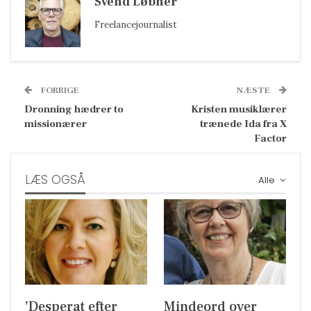
Svend Løbner
Freelancejournalist
FORRIGE
NÆSTE
Dronning hædrer to
Kristen musiklærer
missionærer
trænede Ida fra X
Factor
LÆS OGSÅ
Alle
’Desperat efter
Mindeord over