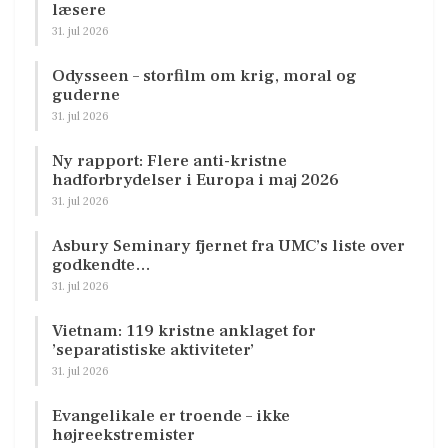
læsere
31. jul 2026
Odysseen – storfilm om krig, moral og
guderne
31. jul 2026
Ny rapport: Flere anti-kristne
hadforbrydelser i Europa i maj 2026
31. jul 2026
Asbury Seminary fjernet fra UMC’s liste over
godkendte…
31. jul 2026
Vietnam: 119 kristne anklaget for
’separatistiske aktiviteter’
31. jul 2026
Evangelikale er troende – ikke
højreekstremister