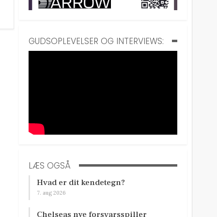
GUDSOPLEVELSER OG INTERVIEWS:
LÆS OGSÅ
Hvad er dit kendetegn?
7. aug 2026
Chelseas nye forsvarsspiller