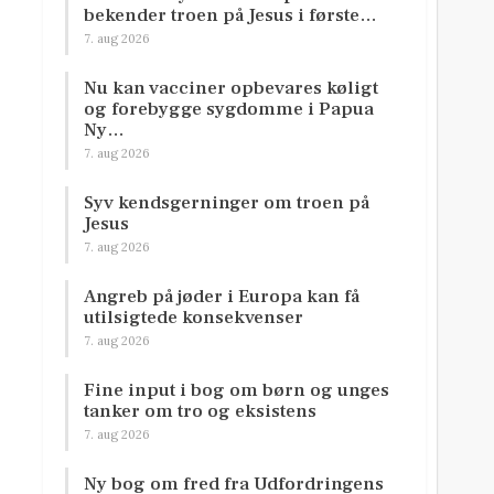
bekender troen på Jesus i første…
7. aug 2026
Nu kan vacciner opbevares køligt
og forebygge sygdomme i Papua
Ny…
7. aug 2026
Syv kendsgerninger om troen på
Jesus
7. aug 2026
Angreb på jøder i Europa kan få
utilsigtede konsekvenser
7. aug 2026
Fine input i bog om børn og unges
tanker om tro og eksistens
7. aug 2026
Ny bog om fred fra Udfordringens