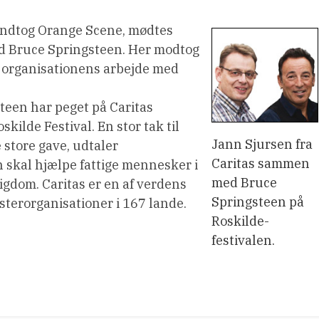
 indtog Orange Scene, mødtes
ed Bruce Springsteen. Her modtog
il organisationens arbejde med
steen har peget på Caritas
kilde Festival. En stor tak til
Jann Sjursen fra
 store gave, udtaler
Caritas sammen
 skal hjælpe fattige mennesker i
med Bruce
tigdom. Caritas er en af verdens
Springsteen på
terorganisationer i 167 lande.
Roskilde-
festivalen.