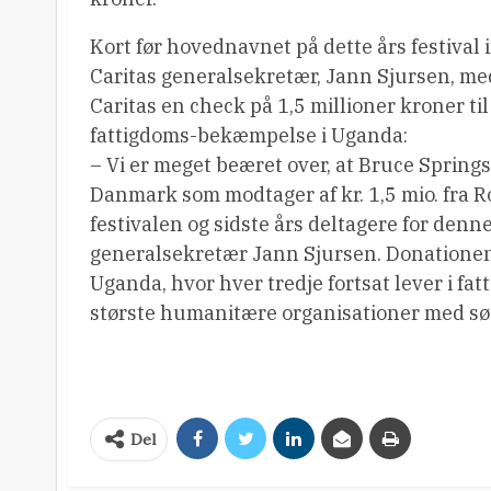
Kort før hovednavnet på dette års festival
Caritas generalsekretær, Jann Sjursen, m
Caritas en check på 1,5 millioner kroner t
fattigdoms-bekæmpelse i Uganda:
– Vi er meget beæret over, at Bruce Spring
Danmark som modtager af kr. 1,5 mio. fra Ros
festivalen og sidste års deltagere for denne
generalsekretær Jann Sjursen. Donationen
Uganda, hvor hver tredje fortsat lever i fat
største humanitære organisationer med søs
Del