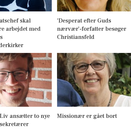
atschef skal
’Desperat efter Guds
re arbejdet med
nærvær’-forfatter besøger
s
Christiansfeld
derkirker
l Liv ansætter to nye
Missionær er gået bort
sekretærer