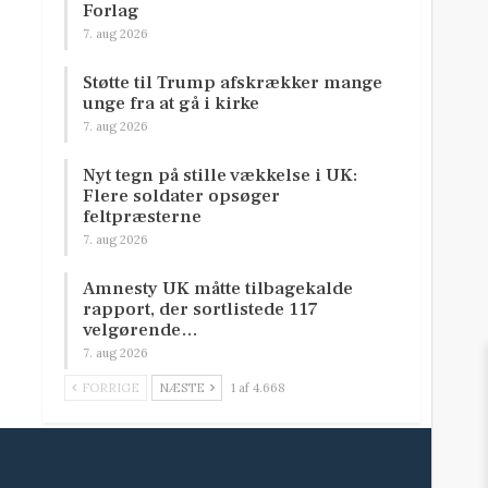
Forlag
7. aug 2026
Støtte til Trump afskrækker mange
unge fra at gå i kirke
7. aug 2026
Nyt tegn på stille vækkelse i UK:
Flere soldater opsøger
feltpræsterne
7. aug 2026
Amnesty UK måtte tilbagekalde
rapport, der sortlistede 117
velgørende…
7. aug 2026
FORRIGE
NÆSTE
1 af 4.668