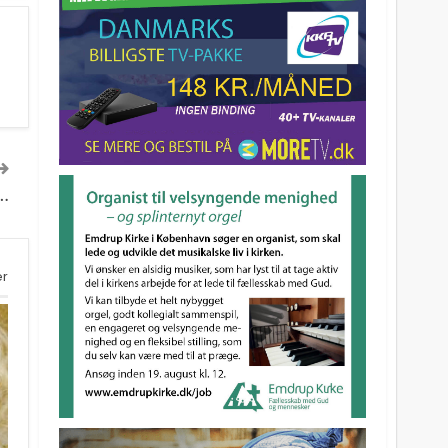
t…
er