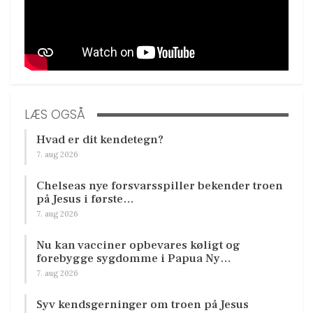
LÆS OGSÅ
Hvad er dit kendetegn?
7. aug 2026
Chelseas nye forsvarsspiller bekender troen
på Jesus i første…
7. aug 2026
Nu kan vacciner opbevares køligt og
forebygge sygdomme i Papua Ny…
7. aug 2026
Syv kendsgerninger om troen på Jesus