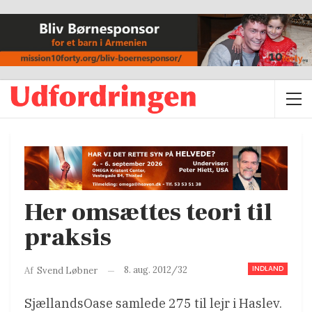
Her omsættes teori til
praksis
INDLAND
8. aug. 2012/32
Af
Svend Løbner
SjællandsOase samlede 275 til lejr i Haslev.