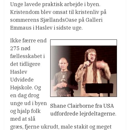
Unge lavede praktisk arbejde i byen.
Kristendom blev omsat til kristenliv på
sommerens SjællandsOase på Galleri
Emmaus i Haslev i sidste uge.
Ikke færre end
275 nød
fællesskabet i
det tidligere
Haslev
Udvidede
Højskole. Og
en dag drog
unge ud i byen
Shane Clairborne fra USA
og hjalp folk
udfordrede lejrdeltagerne.
med at slå
græs, fjerne ukrudt, male stakit og meget