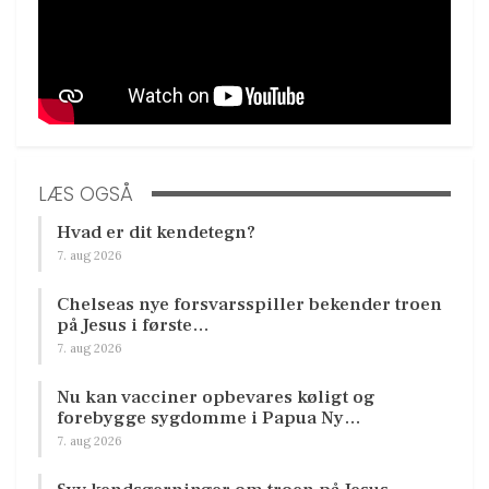
LÆS OGSÅ
Hvad er dit kendetegn?
7. aug 2026
Chelseas nye forsvarsspiller bekender troen
på Jesus i første…
7. aug 2026
Nu kan vacciner opbevares køligt og
forebygge sygdomme i Papua Ny…
7. aug 2026