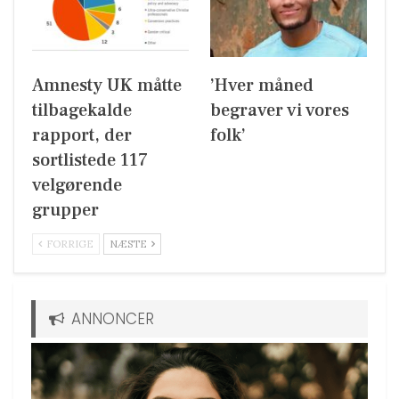
Amnesty UK måtte
’Hver måned
tilbagekalde
begraver vi vores
rapport, der
folk’
sortlistede 117
velgørende
grupper
FORRIGE
NÆSTE
ANNONCER