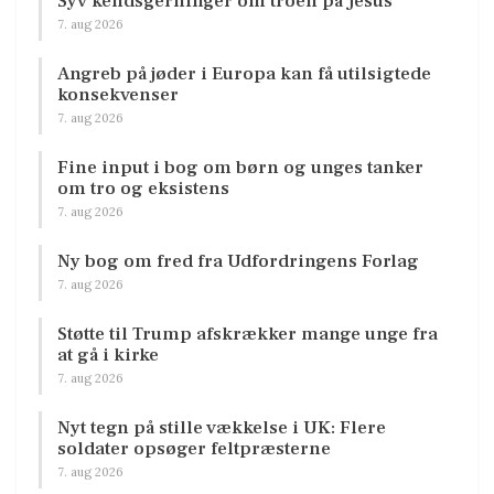
Syv kendsgerninger om troen på Jesus
7. aug 2026
Angreb på jøder i Europa kan få utilsigtede
konsekvenser
7. aug 2026
Fine input i bog om børn og unges tanker
om tro og eksistens
7. aug 2026
Ny bog om fred fra Udfordringens Forlag
7. aug 2026
Støtte til Trump afskrækker mange unge fra
at gå i kirke
7. aug 2026
Nyt tegn på stille vækkelse i UK: Flere
soldater opsøger feltpræsterne
7. aug 2026