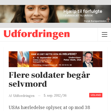
Flere soldater begår
selvmord
UDLAND
5. sep. 2012/36
Af
Udfordringen
USAs hærledelse oplyser, at op mod 38