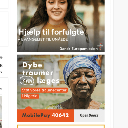
R
iv
er