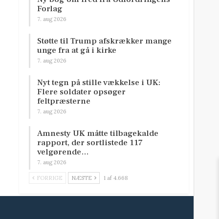
Forlag
7. aug 2026
Støtte til Trump afskrækker mange
unge fra at gå i kirke
7. aug 2026
Nyt tegn på stille vækkelse i UK:
Flere soldater opsøger
feltpræsterne
7. aug 2026
Amnesty UK måtte tilbagekalde
rapport, der sortlistede 117
velgørende…
7. aug 2026
FORRIGE
NÆSTE
1 af 4.668