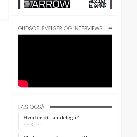
GUDSOPLEVELSER OG INTERVIEWS:
LÆS OGSÅ
Hvad er dit kendetegn?
7. aug 2026