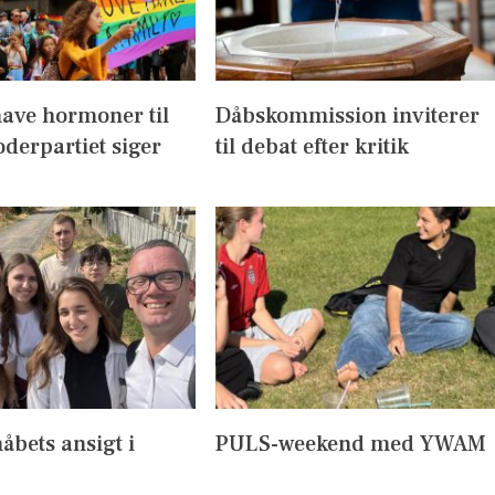
have hormoner til
Dåbskommission inviterer
derpartiet siger
til debat efter kritik
håbets ansigt i
PULS-weekend med YWAM