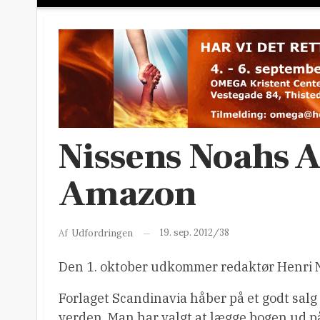
Nissens Noahs 
Amazon
19. sep. 2012/38
Af
Udfordringen
Den 1. oktober udkommer redaktør Henri N
Forlaget Scandinavia håber på et godt sal
verden. Man har valgt at lægge bogen ud 