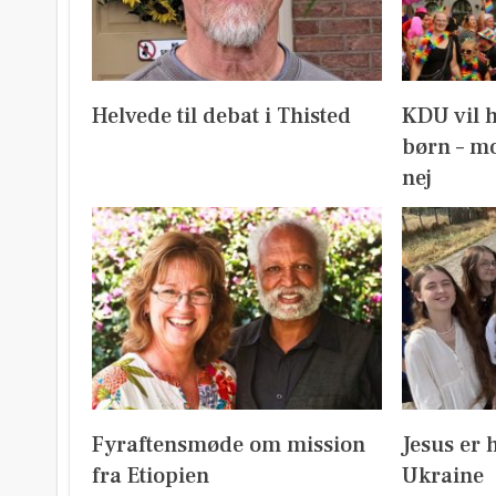
Helvede til debat i Thisted
KDU vil 
børn – mo
nej
Fyraftensmøde om mission
Jesus er 
fra Etiopien
Ukraine