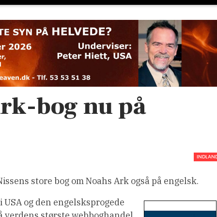
Ark-bog nu på
INDLAN
issens store bog om Noahs Ark også på engelsk.
g i USA og den engelsksprogede
på verdens største webboghandel