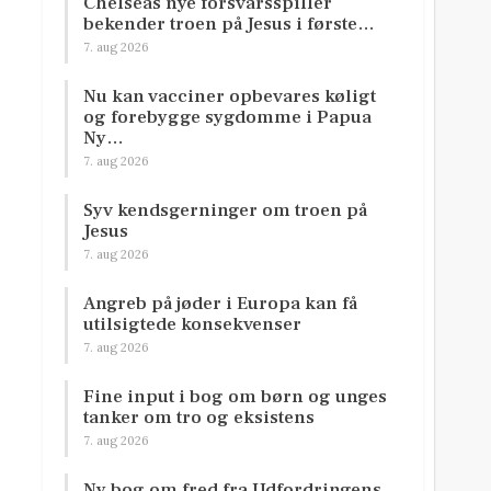
Chelseas nye forsvarsspiller
bekender troen på Jesus i første…
7. aug 2026
Nu kan vacciner opbevares køligt
og forebygge sygdomme i Papua
Ny…
7. aug 2026
Syv kendsgerninger om troen på
Jesus
7. aug 2026
Angreb på jøder i Europa kan få
utilsigtede konsekvenser
7. aug 2026
Fine input i bog om børn og unges
tanker om tro og eksistens
7. aug 2026
Ny bog om fred fra Udfordringens