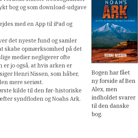
ykt bog og som download-udgave
ejdes med en App til iPad og
iver det nyeste fund og samler
t at skabe opmærksomhed på det
ige medier negligerer ofte
er jo også, at hvis arken er
Bogen har fået
 siger Henri Nissen, som håber,
ny forside af Ben
elen mere seriøst.
Alex, men
ste kilde til den før-historiske
indholdet svarer
ræfter syndfloden og Noahs Ark.
til den danske
bog.