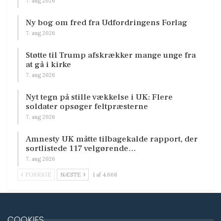
7. aug 2026
Ny bog om fred fra Udfordringens Forlag
7. aug 2026
Støtte til Trump afskrækker mange unge fra
at gå i kirke
7. aug 2026
Nyt tegn på stille vækkelse i UK: Flere
soldater opsøger feltpræsterne
7. aug 2026
Amnesty UK måtte tilbagekalde rapport, der
sortlistede 117 velgørende…
7. aug 2026
FORRIGE
NÆSTE
1 af 4.668
COOKIES