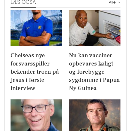
LÆS OGSÅ
Alle
Chelseas nye
Nu kan vacciner
forsvarsspiller
opbevares køligt
bekender troen på
og forebygge
Jesus i første
sygdomme i Papua
interview
Ny Guinea