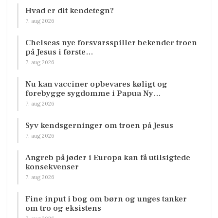
Hvad er dit kendetegn?
7. aug 2026
Chelseas nye forsvarsspiller bekender troen
på Jesus i første…
7. aug 2026
Nu kan vacciner opbevares køligt og
forebygge sygdomme i Papua Ny…
7. aug 2026
Syv kendsgerninger om troen på Jesus
7. aug 2026
Angreb på jøder i Europa kan få utilsigtede
konsekvenser
7. aug 2026
Fine input i bog om børn og unges tanker
om tro og eksistens