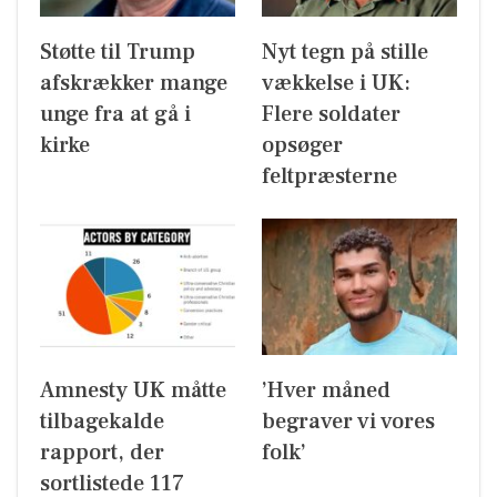
Støtte til Trump
Nyt tegn på stille
afskrækker mange
vækkelse i UK:
unge fra at gå i
Flere soldater
kirke
opsøger
feltpræsterne
Amnesty UK måtte
’Hver måned
tilbagekalde
begraver vi vores
rapport, der
folk’
sortlistede 117