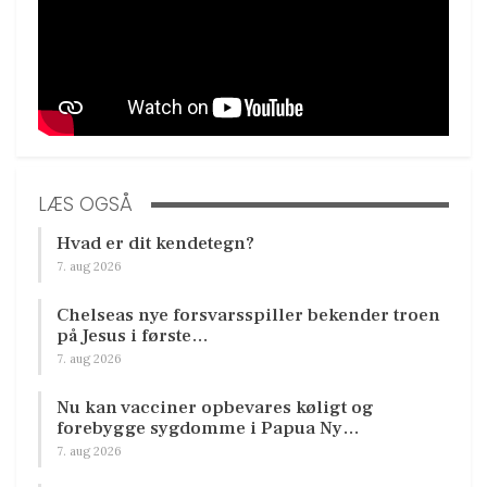
LÆS OGSÅ
Hvad er dit kendetegn?
7. aug 2026
Chelseas nye forsvarsspiller bekender troen
på Jesus i første…
7. aug 2026
Nu kan vacciner opbevares køligt og
forebygge sygdomme i Papua Ny…
7. aug 2026