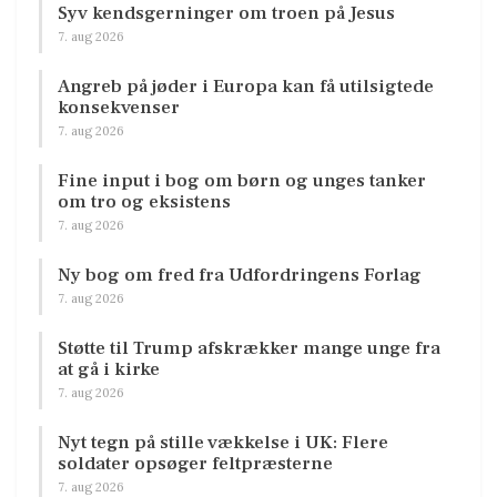
Syv kendsgerninger om troen på Jesus
7. aug 2026
Angreb på jøder i Europa kan få utilsigtede
konsekvenser
7. aug 2026
Fine input i bog om børn og unges tanker
om tro og eksistens
7. aug 2026
Ny bog om fred fra Udfordringens Forlag
7. aug 2026
Støtte til Trump afskrækker mange unge fra
at gå i kirke
7. aug 2026
Nyt tegn på stille vækkelse i UK: Flere
soldater opsøger feltpræsterne
7. aug 2026