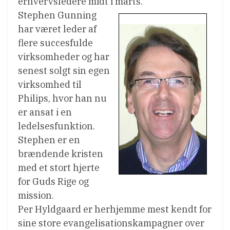
erhvervsledere midt i marts.
Stephen Gunning
har været leder af
flere succesfulde
virksomheder og har
senest solgt sin egen
virksomhed til
Philips, hvor han nu
er ansat i en
ledelsesfunktion.
Stephen er en
brændende kristen
med et stort hjerte
for Guds Rige og
mission.
Per Hyldgaard er herhjemme mest kendt for
sine store evangelisationskampagner over