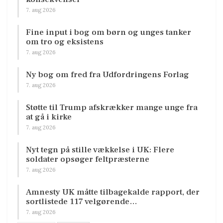
7. aug 2026
Fine input i bog om børn og unges tanker
om tro og eksistens
7. aug 2026
Ny bog om fred fra Udfordringens Forlag
7. aug 2026
Støtte til Trump afskrækker mange unge fra
at gå i kirke
7. aug 2026
Nyt tegn på stille vækkelse i UK: Flere
soldater opsøger feltpræsterne
7. aug 2026
Amnesty UK måtte tilbagekalde rapport, der
sortlistede 117 velgørende…
7. aug 2026