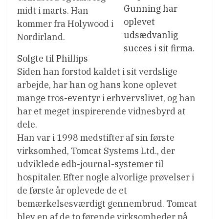
Gunning har
midt i marts. Han
oplevet
kommer fra Holywood i
udsædvanlig
Nordirland.
succes i sit firma.
Solgte til Phillips
Siden han forstod kaldet i sit verdslige
arbejde, har han og hans kone oplevet
mange tros-eventyr i erhvervslivet, og han
har et meget inspirerende vidnesbyrd at
dele.
Han var i 1998 medstifter af sin første
virksomhed, Tomcat Systems Ltd., der
udviklede edb-journal-systemer til
hospitaler. Efter nogle alvorlige prøvelser i
de første år oplevede de et
bemærkelsesværdigt gennembrud. Tomcat
blev en af ​​de to førende virksomheder på