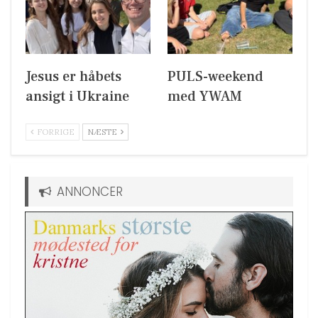
Jesus er håbets
PULS-weekend
ansigt i Ukraine
med YWAM
FORRIGE
NÆSTE
ANNONCER