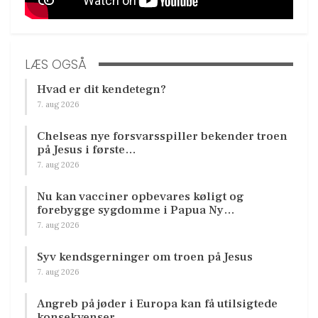
LÆS OGSÅ
Hvad er dit kendetegn?
7. aug 2026
Chelseas nye forsvarsspiller bekender troen
på Jesus i første…
7. aug 2026
Nu kan vacciner opbevares køligt og
forebygge sygdomme i Papua Ny…
7. aug 2026
Syv kendsgerninger om troen på Jesus
7. aug 2026
Angreb på jøder i Europa kan få utilsigtede
konsekvenser