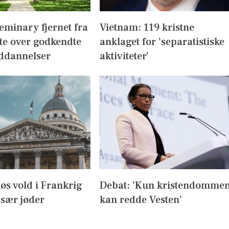
eminary fjernet fra
Vietnam: 119 kristne
te over godkendte
anklaget for ’separatistiske
ddannelser
aktiviteter’
iøs vold i Frankrig
Debat: ’Kun kristendomme
sær jøder
kan redde Vesten’