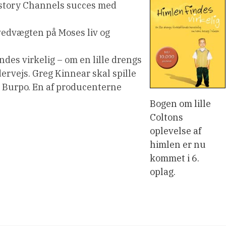
History Channels succes med
vedvægten på Moses liv og
des virkelig – om en lille drengs
rvejs. Greg Kinnear skal spille
 Burpo. En af producenterne
Bogen om lille
Coltons
oplevelse af
himlen er nu
kommet i 6.
oplag.