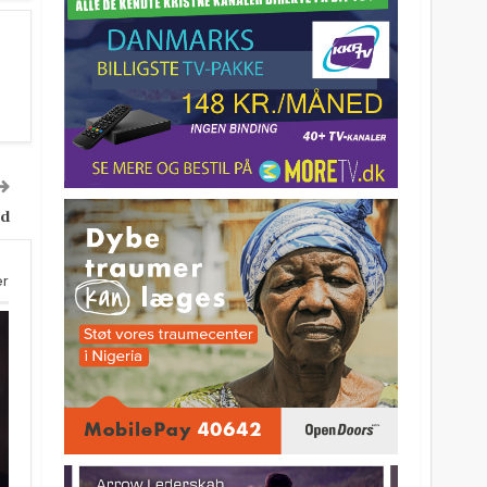
rd
er