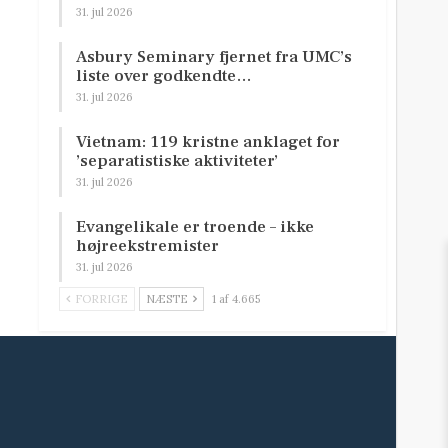
31. jul 2026
Asbury Seminary fjernet fra UMC’s
liste over godkendte…
31. jul 2026
Vietnam: 119 kristne anklaget for
’separatistiske aktiviteter’
31. jul 2026
Evangelikale er troende – ikke
højreekstremister
31. jul 2026
FORRIGE
NÆSTE
1 af 4.665