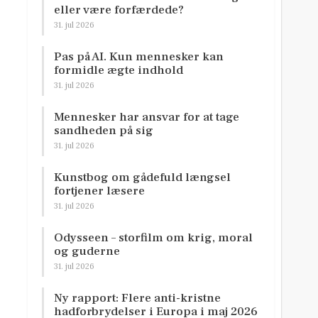
eller være forfærdede?
31. jul 2026
Pas på AI. Kun mennesker kan
formidle ægte indhold
31. jul 2026
Mennesker har ansvar for at tage
sandheden på sig
31. jul 2026
Kunstbog om gådefuld længsel
fortjener læsere
31. jul 2026
Odysseen – storfilm om krig, moral
og guderne
31. jul 2026
Ny rapport: Flere anti-kristne
hadforbrydelser i Europa i maj 2026