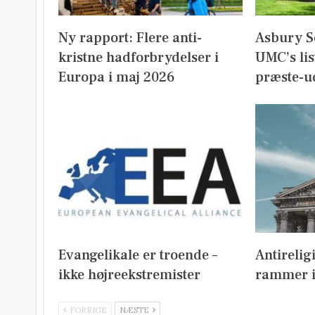
Ny rapport: Flere anti-
Asbury S
kristne hadforbrydelser i
UMC’s lis
Europa i maj 2026
præste-u
Evangelikale er troende –
Antirelig
ikke højreekstremister
rammer i
FORRIGE
NÆSTE