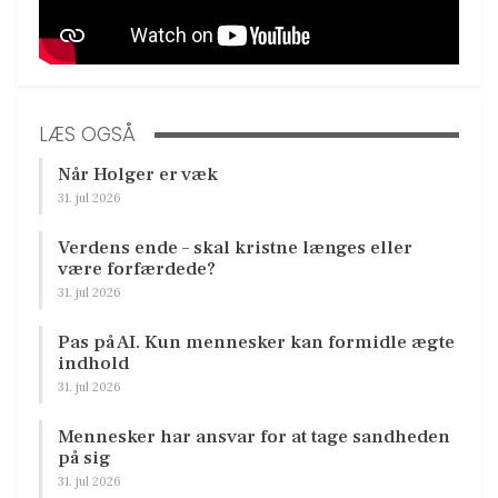
LÆS OGSÅ
Når Holger er væk
31. jul 2026
Verdens ende – skal kristne længes eller
være forfærdede?
31. jul 2026
Pas på AI. Kun mennesker kan formidle ægte
indhold
31. jul 2026
Mennesker har ansvar for at tage sandheden
på sig
31. jul 2026