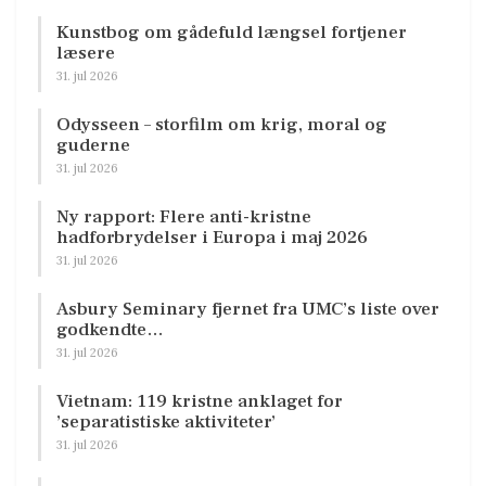
Kunstbog om gådefuld længsel fortjener
læsere
31. jul 2026
Odysseen – storfilm om krig, moral og
guderne
31. jul 2026
Ny rapport: Flere anti-kristne
hadforbrydelser i Europa i maj 2026
31. jul 2026
Asbury Seminary fjernet fra UMC’s liste over
godkendte…
31. jul 2026
Vietnam: 119 kristne anklaget for
’separatistiske aktiviteter’
31. jul 2026