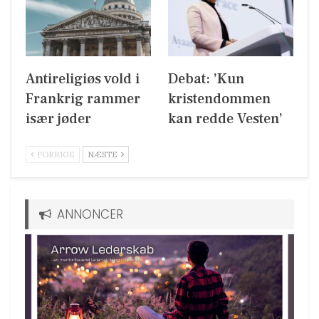
Antireligiøs vold i
Debat: ’Kun
Frankrig rammer
kristendommen
især jøder
kan redde Vesten’
FORRIGE
NÆSTE
ANNONCER