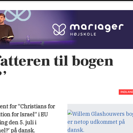
atteren til bogen
?’
INDLAN
nt for ”Christians for
ion for Israel” i EU
g den 5. juli i
el?’ på dansk.