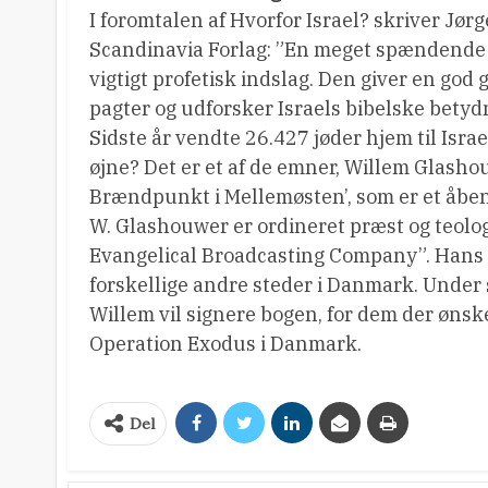
I foromtalen af Hvorfor Israel? skriver Jør
Scandinavia Forlag: ”En meget spændende o
vigtigt profetisk indslag. Den giver en go
pagter og udforsker Israels bibelske betydni
Sidste år vendte 26.427 jøder hjem til Israel
øjne? Det er et af de emner, Willem Glasho
Brændpunkt i Mellemøsten’, som er et åben
W. Glashouwer er ordineret præst og teolog
Evangelical Broadcasting Company”. Hans b
forskellige andre steder i Danmark. Under
Willem vil signere bogen, for dem der ønsk
Operation Exodus i Danmark.
Del