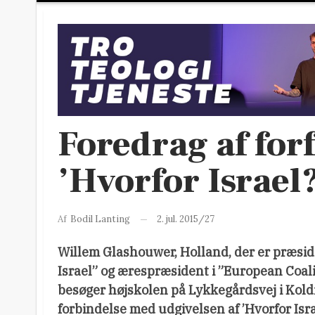
Foredrag af forf
’Hvorfor Israel
2. jul. 2015/27
Af
Bodil Lanting
Willem Glashouwer, Holland, der er præside
Israel” og ærespræsident i ”European Coalit
besøger højskolen på Lykkegårdsvej i Koldin
forbindelse med udgivelsen af ’Hvorfor Isra