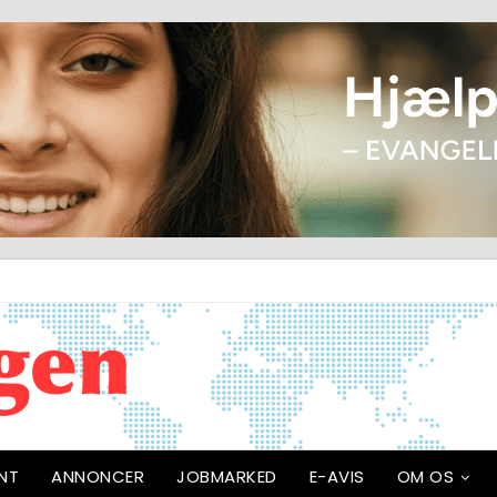
NT
ANNONCER
JOBMARKED
E-AVIS
OM OS