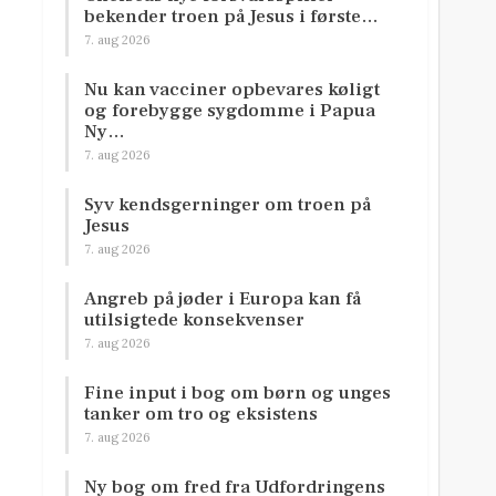
bekender troen på Jesus i første…
7. aug 2026
Nu kan vacciner opbevares køligt
og forebygge sygdomme i Papua
Ny…
7. aug 2026
Syv kendsgerninger om troen på
Jesus
7. aug 2026
Angreb på jøder i Europa kan få
utilsigtede konsekvenser
7. aug 2026
Fine input i bog om børn og unges
tanker om tro og eksistens
7. aug 2026
Ny bog om fred fra Udfordringens