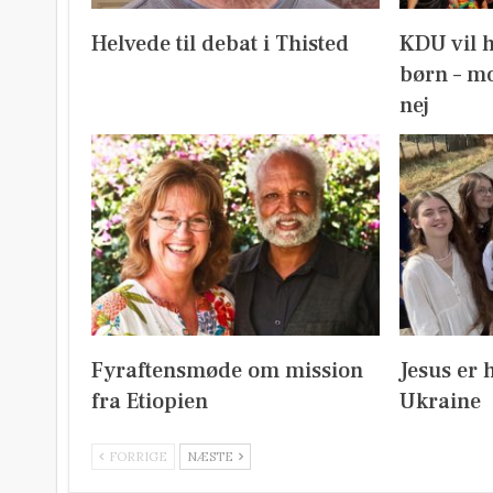
Helvede til debat i Thisted
KDU vil 
børn – mo
nej
Fyraftensmøde om mission
Jesus er 
fra Etiopien
Ukraine
FORRIGE
NÆSTE