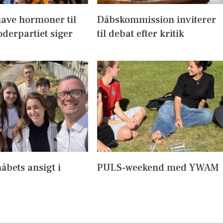
have hormoner til
Dåbskommission inviterer
derpartiet siger
til debat efter kritik
håbets ansigt i
PULS-weekend med YWAM