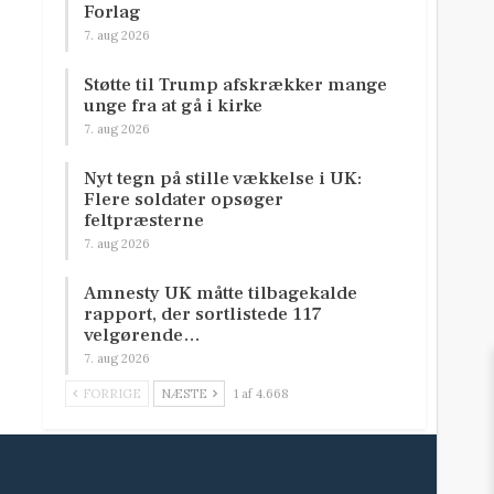
Forlag
7. aug 2026
Støtte til Trump afskrækker mange
unge fra at gå i kirke
7. aug 2026
Nyt tegn på stille vækkelse i UK:
Flere soldater opsøger
feltpræsterne
7. aug 2026
Amnesty UK måtte tilbagekalde
rapport, der sortlistede 117
velgørende…
7. aug 2026
FORRIGE
NÆSTE
1 af 4.668