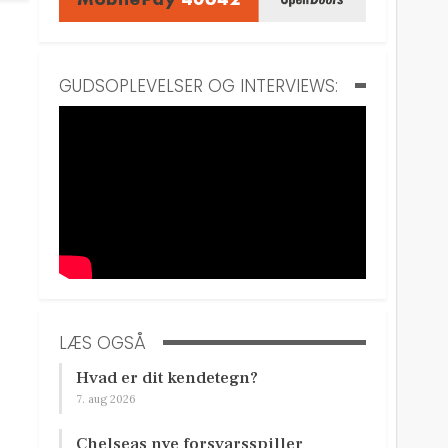
GUDSOPLEVELSER OG INTERVIEWS:
LÆS OGSÅ
Hvad er dit kendetegn?
7. aug 2026
Chelseas nye forsvarsspiller