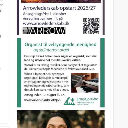
er
k.
e
å