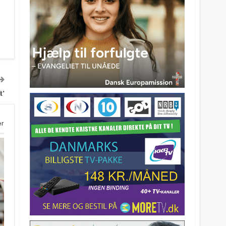
t’
er