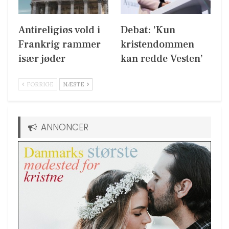
Antireligiøs vold i
Debat: ’Kun
Frankrig rammer
kristendommen
især jøder
kan redde Vesten’
FORRIGE
NÆSTE
ANNONCER