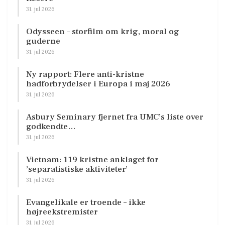
31. jul 2026
Odysseen – storfilm om krig, moral og
guderne
31. jul 2026
Ny rapport: Flere anti-kristne
hadforbrydelser i Europa i maj 2026
31. jul 2026
Asbury Seminary fjernet fra UMC’s liste over
godkendte…
31. jul 2026
Vietnam: 119 kristne anklaget for
’separatistiske aktiviteter’
31. jul 2026
Evangelikale er troende – ikke
højreekstremister
31. jul 2026