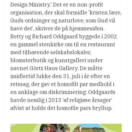
Design Ministry.’ Det er en non-profit
organisation, der skal formidle ’kristen lære,
Guds ordninger og naturlove, som Gud vil
have det’, skriver de på hjemmesiden.
Betty og Richard Oddgaard byggede i 2002
en gammel stenkirke om til en restaurant
med tilhørende selskabslokaler,
blomsterbutik og kunstgalleri under
navnet Görtz Haus Gallery. De måtte
imidlertid lukke den 31. juli i år efter en
retssag, der gav et homofilt par medhold i
en anklage om diskriminering: Oddgaards
havde nemlig i 2013 ’af religiøse årsager’
afvist at holde det homofile pars bryllup.