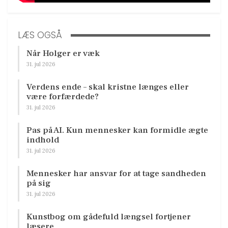
LÆS OGSÅ
Når Holger er væk
31. jul 2026
Verdens ende – skal kristne længes eller
være forfærdede?
31. jul 2026
Pas på AI. Kun mennesker kan formidle ægte
indhold
31. jul 2026
Mennesker har ansvar for at tage sandheden
på sig
31. jul 2026
Kunstbog om gådefuld længsel fortjener
læsere