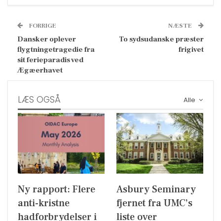
FORRIGE
NÆSTE
Dansker oplever
To sydsudanske præster
flygtningetragedie fra
frigivet
sit ferieparadis ved
Ægæerhavet
LÆS OGSÅ
Alle
Ny rapport: Flere
Asbury Seminary
anti-kristne
fjernet fra UMC’s
hadforbrydelser i
liste over