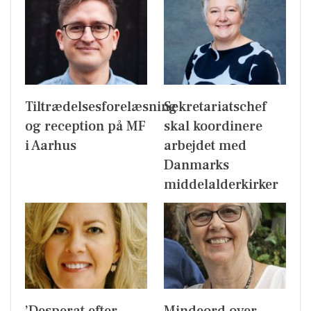
Tiltrædelsesforelæsning
Sekretariatschef
og reception på MF
skal koordinere
i Aarhus
arbejdet med
Danmarks
middelalderkirker
’Desperat efter
Mindeord over