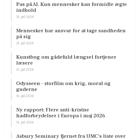
Pas på AI. Kun mennesker kan formidle ægte
indhold
31. jul 2026
Mennesker har ansvar for at tage sandheden
på sig
31. jul 2026
Kunstbog om gådefuld længsel fortjener
læsere
31. jul 2026
Odysseen – storfilm om krig, moral og
guderne
31. jul 2026
Ny rapport: Flere anti-kristne
hadforbrydelser i Europa i maj 2026
31. jul 2026
Asbury Seminary fjernet fra UMC’s liste over