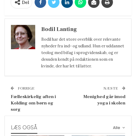
Del
Bodil Lanting
Bodil har det store overblik over relevante
nyheder fra ind- og udland. Hun er uddannet
teolog med bifag i sprogvidenskab, og er
desuden kendt på redaktionen som en
kvinde, der har let til latter.
FORRIGE
NÆSTE
Fælleskirkelig aften i
Menighed går imod
Kolding om børn og
yoga i skolen
sorg
LÆS OGSÅ
Alle