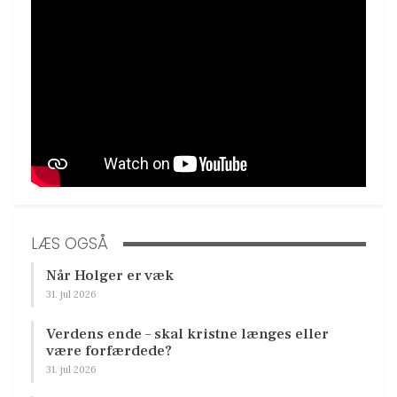
LÆS OGSÅ
Når Holger er væk
31. jul 2026
Verdens ende – skal kristne længes eller
være forfærdede?
31. jul 2026