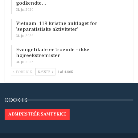
godkendte…
31. jul 2026
Vietnam: 119 kristne anklaget for
’separatistiske aktiviteter’
31. jul 2026
Evangelikale er troende – ikke
højreekstremister
31. jul 2026
FORRIGE
NÆSTE
1 af 4.665
COOKIES
ADMINISTRÉR SAMTYKKE