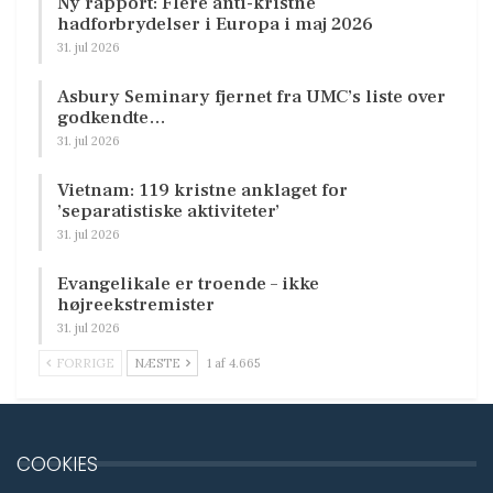
Ny rapport: Flere anti-kristne
hadforbrydelser i Europa i maj 2026
31. jul 2026
Asbury Seminary fjernet fra UMC’s liste over
godkendte…
31. jul 2026
Vietnam: 119 kristne anklaget for
’separatistiske aktiviteter’
31. jul 2026
Evangelikale er troende – ikke
højreekstremister
31. jul 2026
FORRIGE
NÆSTE
1 af 4.665
COOKIES