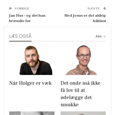
FORRIGE
NÆSTE
Jan Hus – og det han
Med Jesus er det aldrig
brændte for
håbløst
LÆS OGSÅ
Alle
Når Holger er væk
Det onde må ikke
få lov til at
ødelægge det
smukke