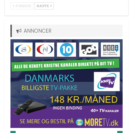
FORRIGE
NÆSTE
ANNONCER