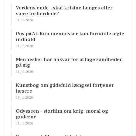
Verdens ende – skal kristne længes eller
være forfærdede?
31. jul 2026
Pas på AI. Kun mennesker kan formidle ægte
indhold
31. jul 2026
Mennesker har ansvar for at tage sandheden
på sig
31. jul 2026
Kunstbog om gådefuld længsel fortjener
læsere
31. jul 2026
Odysseen – storfilm om krig, moral og
guderne
31. jul 2026