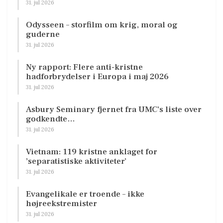
31. jul 2026
Odysseen – storfilm om krig, moral og
guderne
31. jul 2026
Ny rapport: Flere anti-kristne
hadforbrydelser i Europa i maj 2026
31. jul 2026
Asbury Seminary fjernet fra UMC’s liste over
godkendte…
31. jul 2026
Vietnam: 119 kristne anklaget for
’separatistiske aktiviteter’
31. jul 2026
Evangelikale er troende – ikke
højreekstremister
31. jul 2026