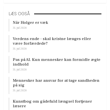
LÆS OGSÅ
Når Holger er væk
31. jul 2026
Verdens ende – skal kristne længes eller
være forfærdede?
31. jul 2026
Pas på AI. Kun mennesker kan formidle ægte
indhold
31. jul 2026
Mennesker har ansvar for at tage sandheden
på sig
31. jul 2026
Kunstbog om gådefuld længsel fortjener
læsere