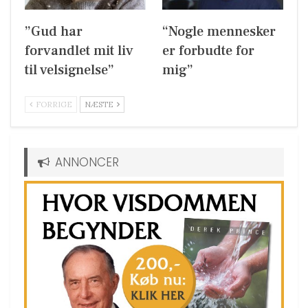
”Gud har
“Nogle mennesker
forvandlet mit liv
er forbudte for
til velsignelse”
mig”
FORRIGE
NÆSTE
ANNONCER