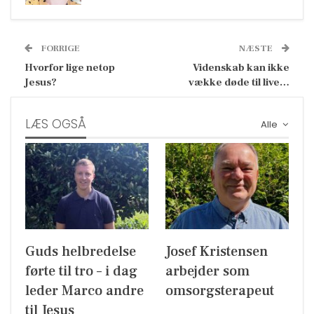
FORRIGE
NÆSTE
Hvorfor lige netop
Videnskab kan ikke
Jesus?
vække døde til live…
LÆS OGSÅ
Alle
Guds helbredelse
Josef Kristensen
førte til tro – i dag
arbejder som
leder Marco andre
omsorgsterapeut
til Jesus