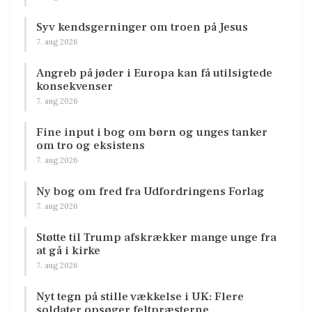
Syv kendsgerninger om troen på Jesus
7. aug 2026
Angreb på jøder i Europa kan få utilsigtede
konsekvenser
7. aug 2026
Fine input i bog om børn og unges tanker
om tro og eksistens
7. aug 2026
Ny bog om fred fra Udfordringens Forlag
7. aug 2026
Støtte til Trump afskrækker mange unge fra
at gå i kirke
7. aug 2026
Nyt tegn på stille vækkelse i UK: Flere
soldater opsøger feltpræsterne