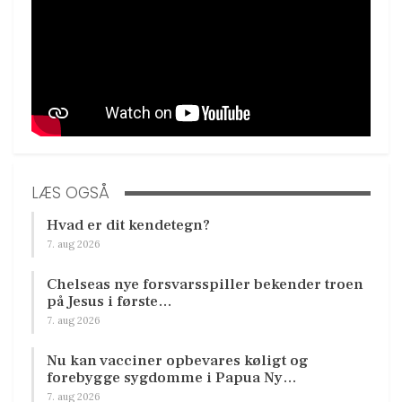
LÆS OGSÅ
Hvad er dit kendetegn?
7. aug 2026
Chelseas nye forsvarsspiller bekender troen
på Jesus i første…
7. aug 2026
Nu kan vacciner opbevares køligt og
forebygge sygdomme i Papua Ny…
7. aug 2026