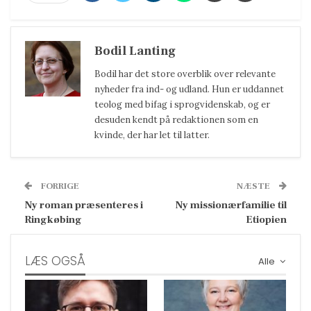
Bodil Lanting
Bodil har det store overblik over relevante
nyheder fra ind- og udland. Hun er uddannet
teolog med bifag i sprogvidenskab, og er
desuden kendt på redaktionen som en
kvinde, der har let til latter.
FORRIGE
NÆSTE
Ny roman præsenteres i
Ny missionærfamilie til
Ringkøbing
Etiopien
LÆS OGSÅ
Alle