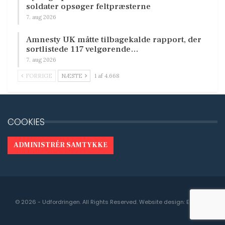
soldater opsøger feltpræsterne
7. aug 2026
Amnesty UK måtte tilbagekalde rapport, der
sortlistede 117 velgørende…
7. aug 2026
FORRIGE
NÆSTE
1 af 4.668
COOKIES
ADMINISTRÉR SAMTYKKE
© 2026 - Udfordringen. All Rights Reserved.
Website design:
Engedal