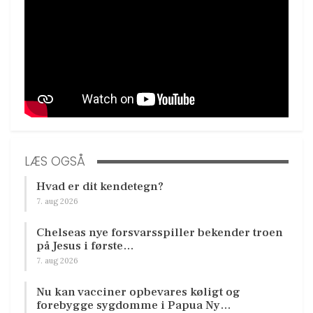
LÆS OGSÅ
Hvad er dit kendetegn?
7. aug 2026
Chelseas nye forsvarsspiller bekender troen
på Jesus i første…
7. aug 2026
Nu kan vacciner opbevares køligt og
forebygge sygdomme i Papua Ny…