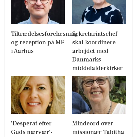
Tiltrædelsesforelæsning
Sekretariatschef
og reception på MF
skal koordinere
i Aarhus
arbejdet med
Danmarks
middelalderkirker
’Desperat efter
Mindeord over
Guds nærvær’-
missionær Tabitha